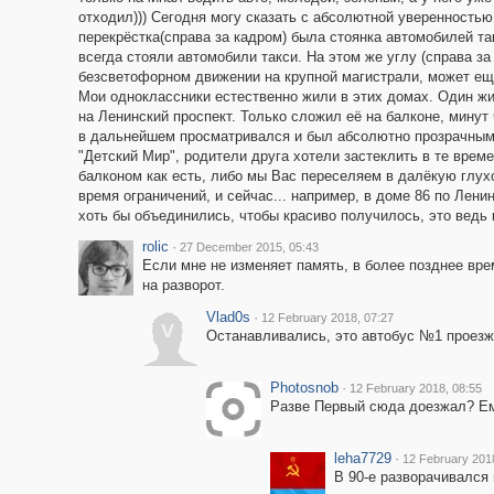
отходил))) Сегодня могу сказать с абсолютной уверенность
перекрёстка(справа за кадром) была стоянка автомобилей та
всегда стояли автомобили такси. На этом же углу (справа з
безсветофорном движении на крупной магистрали, может ещё
Мои одноклассники естественно жили в этих домах. Один жи
на Ленинский проспект. Только сложил её на балконе, минут 
в дальнейшем просматривался и был абсолютно прозрачным. 
"Детский Мир", родители друга хотели застеклить в те врем
балконом как есть, либо мы Вас переселяем в далёкую глухо
время ограничений, и сейчас... например, в доме 86 по Лен
хоть бы объединились, чтобы красиво получилось, это вед
rolic
·
27 December 2015, 05:43
Если мне не изменяет память, в более позднее врем
на разворот.
Vlad0s
·
12 February 2018, 07:27
V
Останавливались, это автобус №1 проезжа
Photosnob
·
12 February 2018, 08:55
Разве Первый сюда доезжал? Ему
leha7729
·
12 February 201
В 90-е разворачивался