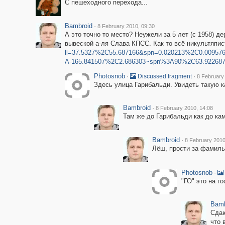
С пешеходного перехода...
Bambroid
·
8 February 2010, 09:30
А это точно то место? Неужели за 5 лет (с 1958) 
вывеской а-ля Слава КПСС. Как то всё никультяпис
ll=37.5327%2C55.687166&spn=0.020213%2C0.00957
A-165.841507%2C2.686303~spn%3A90%2C63.92268
Photosnob
·
·
Discussed fragment
8 February
Здесь улица Гарибальди. Увидеть такую ка
Bambroid
·
8 February 2010, 14:08
Там же до Гарибальди как до кам
Bambroid
·
8 February 2010
Лёш, прости за фамилья
Photosnob
·
"ГО" это на г
Bamb
Сдаю
что 