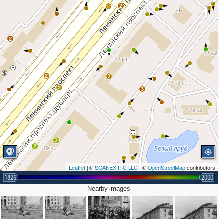
2
2
2
2
2
3
2
2
2
Leaflet
| ©
SCANEX ITC LLC
| ©
OpenStreetMap
contributors
1826
2000
Nearby images