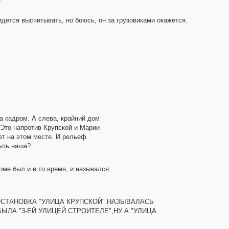
дется высчитывать, но боюсь, он за грузовиками окажется.
а кадром. А слева, крайний дом
 Это напротив Крупской и Марии
ет на этом месте. И рельеф
ыть наша?...
оме был и в то время, и назывался
 ОСТАНОВКА "УЛИЦА КРУПСКОЙ" НАЗЫВАЛАСЬ
ЫЛА "3-ЕЙ УЛИЦЕЙ СТРОИТЕЛЕ",НУ А "УЛИЦА