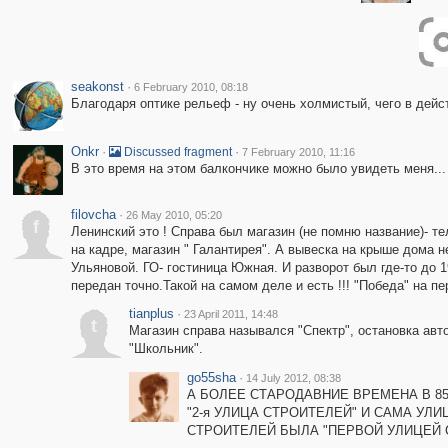
seakonst
·
6 February 2010, 08:18
Благодаря оптике рельеф - ну очень холмистый, чего в дейс
Onkr
·
·
Discussed fragment
7 February 2010, 11:16
В это время на этом балкончике можно было увидеть меня... 
filovcha
·
26 May 2010, 05:20
f
Ленинский это ! Справа был магазин (не помню название)- т
на кадре, магазин " Галантирея". А вывеска на крыше дома 
Ульяновой. ГО- гостиница Южная. И разворот был где-то до 
передан точно.Такой на самом деле и есть !!! "Победа" на п
tianplus
·
23 April 2011, 14:48
t
Магазин справа назывался "Спектр", остановка авт
"Школьник".
go55sha
·
14 July 2012, 08:38
А БОЛЕЕ СТАРОДАВНИЕ ВРЕМЕНА В 85
"2-я УЛИЦА СТРОИТЕЛЕЙ" И САМА УЛИ
СТРОИТЕЛЕЙ БЫЛА "ПЕРВОЙ УЛИЦЕЙ 