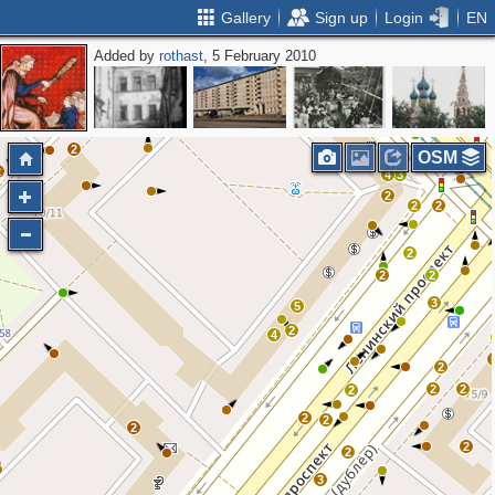
Gallery
Sign up
Login
EN
Added by
rothast
, 5 February 2010
3
2
2
OSM
2
4
3
2
2
2
2
2
2
3
5
2
4
2
2
2
2
2
2
2
2
2
3