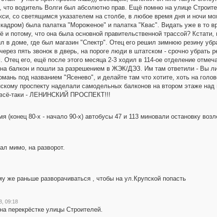
ю, что водитель Волги был абсолютно прав. Ещё помню на улице Строите
кси, со светящимся указателем на столбе, в любое время дня и ночи мо
а кадром) была палатка "Мороженое" и палатка "Квас". Видать уже в то 
 и потому, что она была основной правительственной трассой? Кстати, 
л в доме, где был магазин "Спектр". Отец его решил зимнюю резину убр
через пять звонок в дверь, на пороге люди в штатском - срочно убрать р
Отец его, ещё после этого месяца 2-3 ходил в 114-ое отделение отмеча
ена балкон и пошли за разрешением в ЖЭК/ДЭЗ. Им там ответили - Вы ли
мань под названием "Ясенево", и делайте там что хотите, хоть на голо
инскому проспекту наделали самодельных балконов на втором этаже над в
ь всё-таки - ЛЕНИНСКИЙ ПРОСПЕКТ!!!
я (конец 80-х - начало 90-х) автобусы 47 и 113 миновали остановку воз
л мимо, на разворот.
 же раньше разворачиваться , чтобы на ул.Крупской попасть
8, 09:18
 на перекрёстке улицы Строителей.