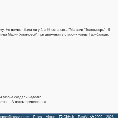
ку. Не помню, была ли у 1 и 66 остановка "Магазин "Телевизоры". В
"Улица Марии Ульяновой" при движении в сторону улицы Гарибальди.
м газоне создали надолго
стки... А потом пришлось на
upport@pastvu.com
Rules
About
GitHub
PastVu
2009 – 2026