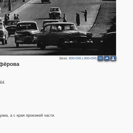
Sizes:
800×595
|
800×595
W
2
нфёрова
64.
ома, а с края проезжей части.