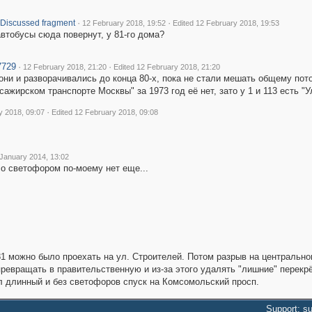
·
·
Discussed fragment
12 February 2018, 19:52
Edited 12 February 2018, 19:53
втобусы сюда повернут, у 81-го дома?
7729
·
·
12 February 2018, 21:20
Edited 12 February 2018, 21:20
они и разворачивались до конца 80-х, пока не стали мешать общему пото
сажирском транспорте Москвы" за 1973 год её нет, зато у 1 и 113 есть 
·
y 2018, 09:07
Edited 12 February 2018, 09:08
 January 2014, 13:02
о светофором по-моему нет еще...
 81 можно было проехать на ул. Строителей. Потом разрыв на центрально
превращать в правительственную и из-за этого удалять "лишние" перекрё
ыл длинный и без светофоров спуск на Комсомольский просп.
Support: s