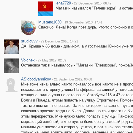
leha7729
·
27 December 2015, 06:42
Магазин назывался "Телевизоры", и остано
Mustang1030
·
19 September 2013, 17:41
Спасибо, Лена! Когда прёт дурь, кто-то спокойно и
studiovvv
·
29 December 2010, 14:21
ДА! Крыша у 85 дома - домиком, а у гостиницы Южной уже пло
Volchek
·
27 May 2012, 02:39
Остановка так и называлось - "Магазин "Тлевизоры", по-крайн
ASlobodyannikov
·
21 September 2012, 06:08
A
Мне тоже изначально как-то показалось всё как-то не в проп
показывает в сторону улицы Панфёрова, за спиной у него со
женщина, видна урна на остановке. Автобусы 113 и 47 остан
Волги и Победа, чтобы попасть на улицу Строителей. Помоем
так, кто помнит - поправьте. За инспектором на газоне, чу
сквозного проезда тогда не было. Довольно-таки долго не б
этом перекрёстке. Мне нужно было попасть с улицы Панфёр
моргающий зелёный, и мне нужно было сразу в левый ряд на
машины уже поехали в сторону центра, и вот я как раз сталк
только начинал водить авто, молодой, зелёный, а у него уже