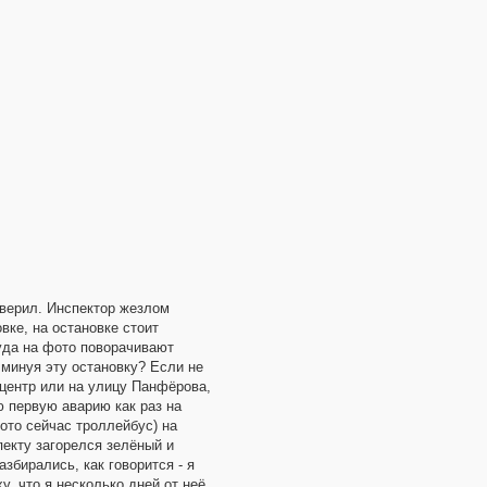
оверил. Инспектор жезлом
вке, на остановке стоит
куда на фото поворачивают
 минуя эту остановку? Если не
 центр или на улицу Панфёрова,
ю первую аварию как раз на
ото сейчас троллейбус) на
екту загорелся зелёный и
збирались, как говорится - я
у, что я несколько дней от неё