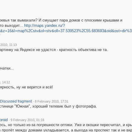
деревья так вымахали? И смущает пара домов с плоскими крышами и
то выходит...
http://maps.yandex.ru/?
6&z=16&l=map%2Cstv&ol=stv&oll=37.539523%2C55.683693&oid&ost=dir%3
7
 2010, 11:13
ртинку на Яндексе не удастся - кратность объектива не та.
чатки...
, 14:12
рность, ну не верится и всё!
·
Discussed fragment
8 February 2010, 17:31
остинице "Южная", хороший телевик был у фотографа.
roid
·
9 February 2010, 01:16
сь, но только из-за погрешности оптики. Уже и окошки пересчитал, и кр
в пролёт между домами укладывается, а выхода на проспект так и не вид