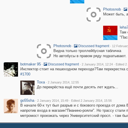
Photosnob
·
Может быть, а
leha
Там 
"Пас
Photosnob
·
·
Discussed fragment
12 Februar
Видна только троллейбусная табличка
Но автобусы в правом ряду подкатывают.
botmaker 95
·
·
·
Discussed fragment
2 January 2014, 12:24
Edited 2
Инспектор стоит на пешеходном переходе?Там перекрестка с
#1700
Toxa
·
2 January 2014, 12:55
До перекрёстка ещё почти десять лет ждать...
go55sha
·
·
2 January 2014, 15:49
Edited 2 January 2014, 15:56
В начале 60-х тут был разрыв и с бокового проезда от дома
напротив входа в магазин"Пианино-рояли". Но трассу стали 
метромост проезжать через Университетский просп. - там б