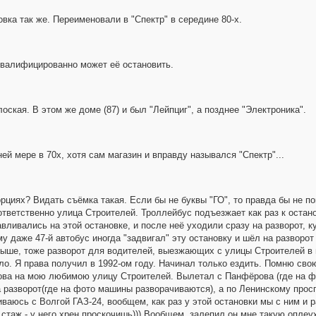
вка так же. Переименовали в "Спектр" в середине 80-х.
 квалифицированно может её остановить.
ская. В этом же доме (87) и был "Лейпциг", а позднее "Электроника".
ей мере в 70х, хотя сам магазин и вправду назывался "Спектр"...
орциях? Видать съёмка такая. Если бы не буквы "ГО", то правда бы не п
ответственно улица Строителей. Троллейбус подъезжает как раз к остано
авливались на этой остановке, и после неё уходили сразу на разворот, 
у даже 47-й автобус иногда "задвигал" эту остановку и шёл на разворот
ть выше, тоже разворот для водителей, выезжающих с улицы Строителей в
ыло. Я права получил в 1992-ом году. Начинал только ездить. Помню сво
ова на мою любимою улицу Строителей. Вылетал с Панфёрова (где на ф
 разворот(где на фото машины разворачиваются), а по Ленинскому просп
иваюсь с Волгой ГАЗ-24, вообщем, как раз у этой остановки мы с ним и ра
 стаж - у него хрен проскочишь))) Вообщем, залепил он мне такую оплеух