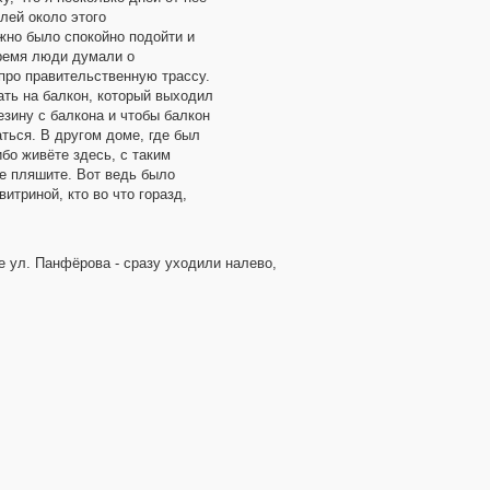
лей около этого
жно было спокойно подойти и
время люди думали о
про правительственную трассу.
ать на балкон, который выходил
езину с балкона и чтобы балкон
ться. В другом доме, где был
бо живёте здесь, с таким
ве пляшите. Вот ведь было
итриной, кто во что горазд,
ле ул. Панфёрова - сразу уходили налево,