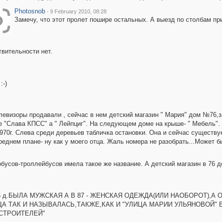
Photosnob
·
9 February 2010, 08:28
Замечу, что этот пролет пошире остальных. А выезд по столбам при
твительности нет.
:-)
елевизоры продавали , сейчас в нем детский магазин " Мария" дом №76,з
не "Слава КПСС" а " Лейпциг". На следующем доме на крыше- " Мебель".
1970г. Слева среди деревьев табличка остановки. Она и сейчас существу
ереднем плане- ну как у моего отца. Жаль номера не разобрать...Может б
обусов-троллейбусов имела такое же название. А детский магазин в 76 д
 д.БЫЛА МУЖСКАЯ А В 87 - ЖЕНСКАЯ ОДЕЖДА(ИЛИ НАОБОРОТ),А
ЦА ТАК И НАЗЫВАЛАСЬ,ТАКЖЕ,КАК И "УЛИЦА МАРИИ УЛЬЯНОВОЙ" Б
СТРОИТЕЛЕЙ"