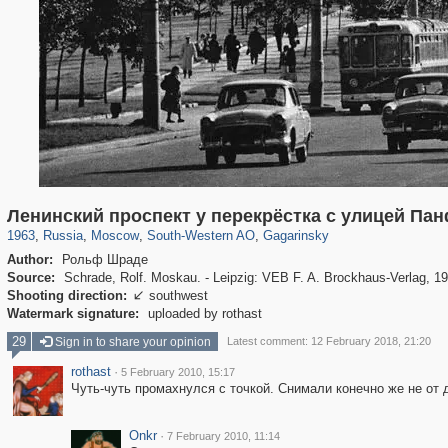
319,861
1,406,849
8,286
12,415
29,243
76
3,869
20
Ленинский проспект у перекрёстка с улицей Па
1963
,
Russia
,
Moscow
,
South-Western AO
,
Gagarinsky
Author:
Рольф Шраде
Source:
Schrade, Rolf. Moskau. - Leipzig: VEB F. A. Brockhaus-Verlag, 19
Shooting direction:
southwest

Watermark signature:
uploaded by rothast
29
Sign in to share your opinion
Latest comment: 12 February 2018, 21:20
rothast
·
5 February 2010, 15:17
Чуть-чуть промахнулся с точкой. Снимали конечно же не от д
Onkr
·
7 February 2010, 11:14