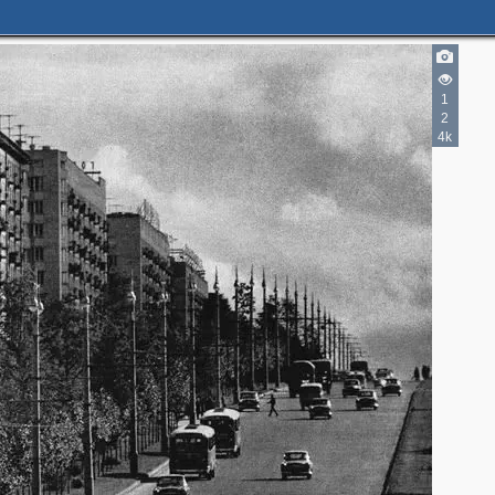
1
2
4k
2