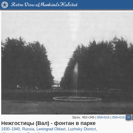
Retro View of Mankind's Habitat
Sizes:
482×346
|
858×616
|
858×616
W
1,406,255
38,918
592
29,243
1,713
18
Нежгостицы (Вал) - фонтан в парке
160
2
1930
–
1940
,
Russia
,
Leningrad Oblast
,
Luzhsky District
,