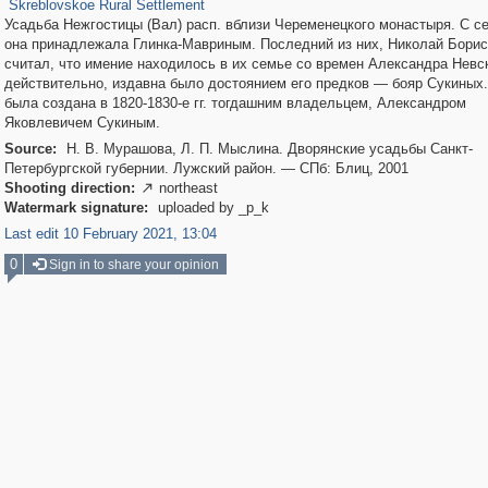
Skreblovskoe Rural Settlement
Усадьба Нежгостицы (Вал) расп. вблизи Череменецкого монастыря. С се
она принадлежала Глинка-Мавриным. Последний из них, Николай Борис
считал, что имение находилось в их семье со времен Александра Невск
действительно, издавна было достоянием его предков — бояр Сукиных.
была создана в 1820-1830-е гг. тогдашним владельцем, Александром
Яковлевичем Сукиным.
Source:
Н. В. Мурашова, Л. П. Мыслина. Дворянские усадьбы Санкт-
Петербургской губернии. Лужский район. — СПб: Блиц, 2001
Shooting direction:
northeast

Watermark signature:
uploaded by _p_k
Last edit 10 February 2021, 13:04
0
Sign in to share your opinion