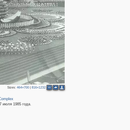
2
2
2
Sizes:
464×700
|
816×1232
W
 Complex
7 июля 1985 года.