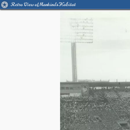
Retro View of Mankind's Habitat