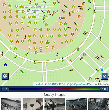
2
5
7
2
2
2
3
3
6
7
8
3
4
4
2
4
7
3
3
3
8
4
6
2
7
6
4
4
3
5
2
4
3
4
3
6
2
3
6
2
3
4
2
2
3
2
2
4
5
6
3
2
7
3
6
3
2
2
3
2
7
10
5
3
4
4
3
4
7
2
3
2
2
3
2
3
Leaflet
| ©
SCANEX ITC LLC
| ©
OpenStreetMap
contributors
1826
2000
Nearby images
2
3