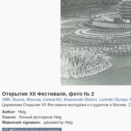
319,882
1,407,363
160,021
8,286
29,248
5,916
19,395
722
1,456
11
Открытие XII Фестиваля, фото № 2
1985
,
Russia
,
Moscow
,
Central AO
,
Khamovniki District
,
Luzhniki Olympic
Церемония Открытия XII Фестиваля молодёжи и студентов в Москве. 2
Author:
Helg
Source:
Личный фотоархив Helg
Watermark signature:
uploaded by Helg
0
Sign in to share your opinion