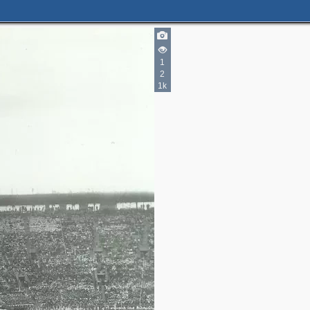
1
2
1k
2
3
2
3
2
2
2
3
2