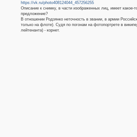
https://vk.ru/photo408124044_457256255
Описание к снимку, в части изображенных лиц, имеет какое-т
предложение?
В отношении Родзянко неточность в звании, в армии Российс
только на флоте). Судя по погонам на фотопортрете в википед
лейтенанта) - корнет.