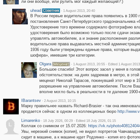
ли они вообще, или рулить мог каждый желающий?:)
uhead
·
1 August 2013, 20:40
В России первые водительские права появились в 1900 
постановления Санкт-Петербургского градоначальника «
Удостоверение того времени содержало фотографию вла
удостоверения было возможно только после сдачи экзам
управлять автомобилем, а и знание расположения различ
водительские права выдавались местной администрацией
1936 году были утверждены единые права, которые выд
шофера», имевшие три категории.
Olgara
·
·
1 August 2013, 20:55
Edited 1 August 2013
Большое спасибо! Этот вопрос засел у меня в голов
обстоятельством: на днях задремав в метро, в этой 
меценат Николай Тарасов, покинувший этот мир в 191
разрешение на управление автомобилем. После Ваш
вполне могло быть в реальности в те далекие 1900-е
IBarantsev
·
2 August 2013, 10:15
Марку правильнее назвать Richard-Brasier - так она именовал
продается сейчас в одном из коллекционых бюро
http://www.v
Limarenko
·
·
18 July 2026, 00:29
Edited 18 July 2026, 01:15
L
Коллаж со снимком от 15.07.2026:
https://vk.ru/photo4081240
Увы, нерезкий снимок (копия), не видел портретов Чавчавад
сидит в машине, а к машине идет Родзянко - копия его фотоп