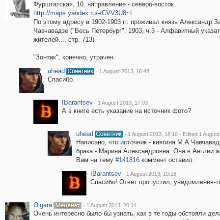
Фурштатская, 10, направление - северо-восток.
http://maps.yandex.ru/-/CVV3U8~L
По этому адресу в 1902-1903 гг. проживал князь Александр З
Чавчавадзе ("Весь Петербург", 1903, ч.3 - Алфавитный указа
жителей..., стр. 713)
"Зонтик", конечно, утрачен.
uhead
·
1 August 2013, 16:48
Спасибо.
IBarantsev
·
1 August 2013, 17:03
А в книге есть указание на источник фото?
uhead
·
·
1 August 2013, 18:10
Edited 1 August
Написано, что источник - княгиня М.А.Чавчавад
брака - Марина Александровна. Она в Англии жи
Вам на тему
#141816
коммент оставил.
IBarantsev
·
1 August 2013, 19:18
Спасибо! Ответ пропустил, уведомления-то
Olgara
·
1 August 2013, 20:14
Очень интересно было бы узнать, как в те годы обстояли де