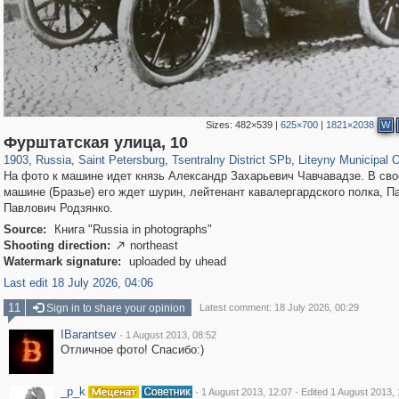
Sizes:
482×539
|
625×700
|
1821×2038
W
197,269
1,407,406
5,714
29,248
50,267
1,838
5,224
184
Фурштатская улица, 10
1903
,
Russia
,
Saint Petersburg
,
Tsentralny District SPb
,
Liteyny Municipal 
На фото к машине идет князь Александр Захарьевич Чавчавадзе. В сво
машине (Бразье) его ждет шурин, лейтенант кавалергардского полка, П
Павлович Родзянко.
Source:
Книга "Russia in photographs"
Shooting direction:
northeast

Watermark signature:
uploaded by uhead
Last edit 18 July 2026, 04:06
11
Sign in to share your opinion
Latest comment: 18 July 2026, 00:29
IBarantsev
·
1 August 2013, 08:52
Отличное фото! Спасибо:)
_p_k
·
·
1 August 2013, 12:07
Edited 1 August 2013, 