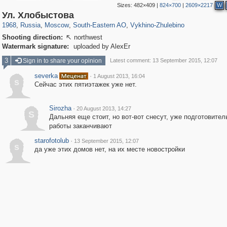
Sizes:
482×409
|
824×700
|
2609×2217
W
319,882
1,407,325
8,286
11,379
29,248
197
1,035
26
Ул. Хлобыстова
1968
,
Russia
,
Moscow
,
South-Eastern AO
,
Vykhino-Zhulebino
Shooting direction:
northwest

Watermark signature:
uploaded by AlexEr
3
Sign in to share your opinion
Latest comment: 13 September 2015, 12:07
severka
·
1 August 2013, 16:04
s
Сейчас этих пятиэтажек уже нет.
Sirozha
·
20 August 2013, 14:27
S
Дальняя еще стоит, но вот-вот снесут, уже подготовите
работы заканчивают
starofotolub
·
13 September 2015, 12:07
s
да уже этих домов нет, на их месте новостройки