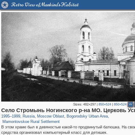
Retro View of Mankind's Habitat
Sizes:
482×297
|
850×524
|
850×524
W
96,615
1,407,348
1,691
29,248
1,629
16
Село Стромынь Ногинского р-на МО. Церковь Ус
19
1995
–
1999
,
Russia
,
Moscow Oblast
,
Bogorodsky Urban Area
,
Mamontovskoe Rural Settlement
В этом храме был в девяностые какой-то продвинутый батюшка. На сво
средства организовал компьютерный класс для детишек.