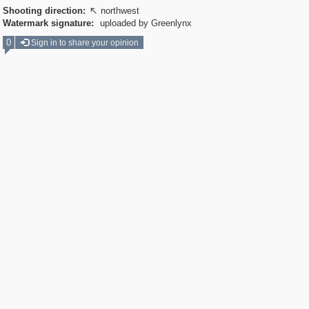
Shooting direction:
northwest

Watermark signature:
uploaded by Greenlynx
0
Sign in to share your opinion