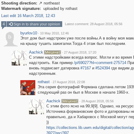
Shooting direction:
northeast

Watermark signature:
uploaded by rothast
Last edit 16 March 2018, 12:43
4
Sign in to share your opinion
Latest comment: 28 August 2018, 05:56
byurlov10
·
10 May 2010, 12:46
b
Этот дом был надстроен уже после войны.А в войну моя мам
на крышу тушить зажигалки.Тогда 4 этаж был последним.
Aachick
·
27 August 2018, 17:20
C этими надстройками всегда вопрос. Могли и во время
надстроить. Как пример
/p/69027?hl=comment-275714
Пра
вновь подвисает датировка
#7167
и
#524394
где видим д
надстроенным.
rothast
·
27 August 2018, 22:08
Эта серия фотографий Формана сделана летом 1939
следующий раз он был в Москве в начале 1960-х.
Aachick
·
28 August 2018, 05:56
С этим фото ясно на 99,9[9]. Однако, на ресурс
Источника формановские фото и датированы не
правильно, да и Хабаровск с Москвой могут пе
))
https://collections.lib.uwm.edu/digital/collection/a
3927/rec/397