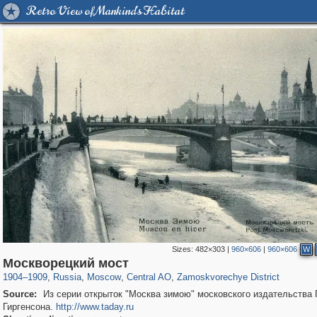
Retro View of Mankind's Habitat
Sizes:
482×303
|
960×606
|
960×606
W
319,879
1,407,292
160,021
8,286
29,248
5,916
6,190
211
Москворецкий мост
1904
–
1909
,
Russia
,
Moscow
,
Central AO
,
Zamoskvorechye District
Source:
Из серии открыток "Москва зимою" московского издательства 
Гиргенсона.
http://www.taday.ru