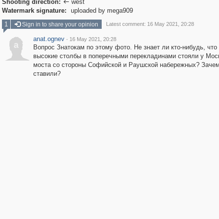
Shooting direction:
west

Watermark signature:
uploaded by mega909
1
Sign in to share your opinion
Latest comment: 16 May 2021, 20:28
anat.ognev
·
16 May 2021, 20:28
a
Вопрос Знатокам по этому фото. Не знает ли кто-нибудь, что 
высокие столбы в поперечными перекладинами стояли у Мос
моста со стороны Софийской и Раушской набережных? Зачем
ставили?