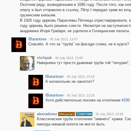
Охотном ряду, возведёнными в 1685 году. После того, как кня
опалу и был отправлен в ссылку, Пётр I передал храм во вл
грузинским князьям.
В 1926 году церковь Параскевы Пятницы отреставрировали, н
году церковь было решено снести. Несмотря на заступничест
академика Игоря Грабаря, не уцелели и Голицынские палаты.
IBarantsev
·
30 July 2013, 13:07
Спасибо. А что за "труба" на фасаде слева, не в курсе?
shchipok
·
30 July 2013, 13:09
Наверняка тут просто дымовая труба той "печурки",
IBarantsev
·
30 July 2013, 13:18
А колокольню не закоптит?
IBarantsev
·
30 July 2013, 13:28
Хотя действительно похоже на отопление
#295
alexradonez
·
30 July 2013, 13:56
Классическая труба отопления "зимнего" храма. Си
никогда никакой копоти не могло быть.