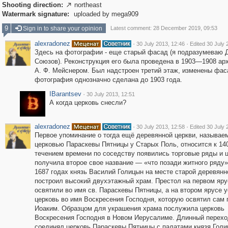
Shooting direction:
northeast

Watermark signature:
uploaded by mega909
9
Sign in to share your opinion
Latest comment: 28 December 2019, 09:53
alexradonez
·
·
30 July 2013, 12:46
Edited 30 July 
Здесь на фотографии - еще старый фасад (я подразумеваю 
Союзов). Реконструкция его была проведена в 1903—1908 ар
А. Ф. Мейснером. Был надстроен третий этаж, изменены фаса
фотография однозначно сделана до 1903 года.
IBarantsev
·
30 July 2013, 12:51
А когда церковь снесли?
alexradonez
·
·
30 July 2013, 12:58
Edited 30 July 
Первое упоминание о тогда ещё деревянной церкви, называе
церковью Параскевы Пятницы у Старых Поль, относится к 140
течением времени по соседству появились торговые ряды и 
получила второе свое название — «что позади житного ряду
1687 годах князь Василий Голицын на месте старой деревянн
построил высокий двухэтажный храм. Престол на первом яру
освятили во имя св. Параскевы Пятницы, а на втором ярусе 
церковь во имя Воскресения Господня, которую освятил сам 
Иоаким. Образцом для украшения храма послужила церковь
Воскресения Господня в Новом Иерусалиме. Длинный перехо
соединял церковь Параскевы Пятницы с палатами князя Голи