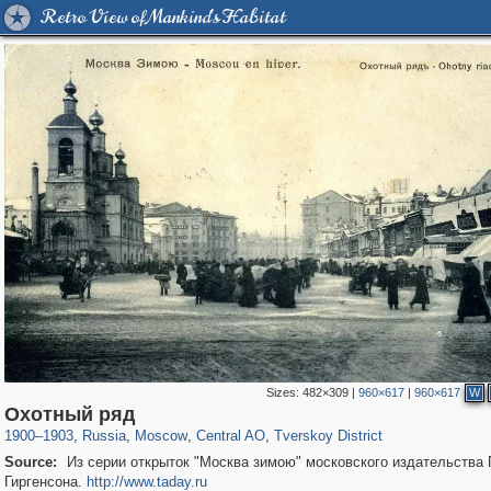
Retro View of Mankind's Habitat
Sizes:
482×309
|
960×617
|
960×617
W
319,882
1,407,399
160,021
8,286
29,248
5,916
53,055
2,283
Охотный ряд
1900
–
1903
,
Russia
,
Moscow
,
Central AO
,
Tverskoy District
Source:
Из серии открыток "Москва зимою" московского издательства 
Гиргенсона.
http://www.taday.ru