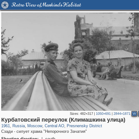
Retro View of Mankind's Habitat
Sizes:
482×317
|
1050×691
|
2844×1871
W
319,864
1,406,784
160,012
8,286
29,243
5,916
13,348
396
Курбатовский переулок (Климашкина улица)
1961
,
Russia
,
Moscow
,
Central AO
,
Presnensky District
Сзади - силует храма "Непорочного Зачатия"
Shooting direction:
south