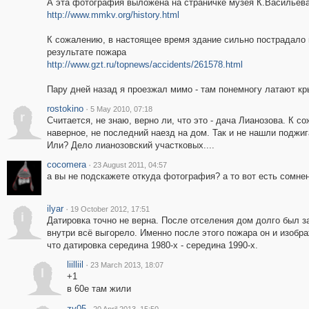
А эта фотография выложена на страничке музея К.Васильев
http://www.mmkv.org/history.html
К сожалению, в настоящее время здание сильно пострадало 
результате пожара
http://www.gzt.ru/topnews/accidents/261578.html
Пару дней назад я проезжал мимо - там понемногу латают кр
rostokino
·
5 May 2010, 07:18
r
Считается, не знаю, верно ли, что это - дача Лианозова. К с
наверное, не последний наезд на дом. Так и не нашли поджиг
Или? Дело лианозовский участковых....
cocomera
·
23 August 2011, 04:57
а вы не подскажете откуда фотография? а то вот есть сомне
ilyar
·
19 October 2012, 17:51
i
Датировка точно не верна. После отселения дом долго был з
внутри всё выгорело. Именно после этого пожара он и изобра
что датировка середина 1980-х - середина 1990-х.
liilliil
·
23 March 2013, 18:07
l
+1
в 60е там жили
zy05
·