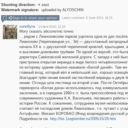
Shooting direction:
east

Watermark signature:
uploaded by ALYOSCHIN
7
Sign in to share your opinion
Latest comment: 6 June 2013, 16:21
sonoflynx
·
14 April 2010, 16:10
Могу сказать абсолютно точно:
... рядом с Лианозовским парком уцелела одна из дач посёлк
Лианозово (Череповецкая ул., 3б) — двухэтажный загородны
начала ХХ в. с двускатной черепичной кровлей, крыльцами, 
и высокими домовыми трубами. По одной из версий, это был
директора Савёловской железной дороги. С запада к ней был
пристроена открытая веранда в виде белого четырёхколонног
по которому здание обычно называли «Белой дачей». Там же
главный вход, который вёл в небольшой зал, хорошо освещё
благодаря трём окнам южной застеклённой веранды и двум 
окнам. Отсюда шла лестница на второй этаж. После Октябрь
переворота «Белая дача» использовалось под коммунальное
заселение, а в середине 1990-х гг. была приспособлена под м
современного художника К.А. Васильева, писавшего работы 
истории России. К сожалению, сотрудники музея необоснова
считают её господским домом Лианозовых, т.е. путают с уса
Алтуфьево. Михаил КОРОБКО (Фонд возрождения русской у
Подробности см.
http://his.1september.ru/2005/15/28.htm