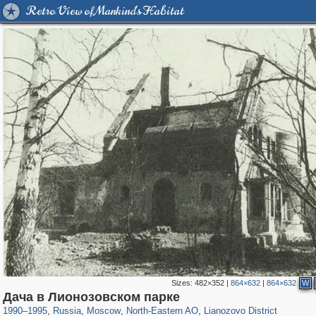
Retro View of Mankind's Habitat
Sizes:
482×352
|
864×632
|
864×632
W
319,864
1,406,840
8,286
24,490
29,243
250
324
Дача в Лионозовском парке
1990
–
1995
,
Russia
,
Moscow
,
North-Eastern AO
,
Lianozovo District