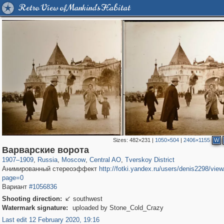
Retro View of Mankind's Habitat
Sizes:
482×231
|
1050×504
|
2406×1155
W
319,716
1,405,783
159,930
8,286
29,243
5,916
53,016
2,283
Варварские ворота
1907
–
1909
,
Russia
,
Moscow
,
Central AO
,
Tverskoy District
Анимированный стереоэффект
http://fotki.yandex.ru/users/denis2298/vie
page=0
Вариант
#1056836
Shooting direction:
southwest

Watermark signature:
uploaded by Stone_Cold_Crazy
Last edit 12 February 2020, 19:16