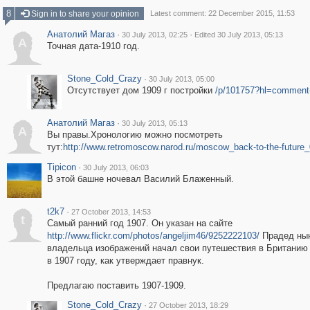
8
Sign in to share your opinion
Latest comment: 22 December 2015, 11:53
Анатолий Магаз
·
·
30 July 2013, 02:25
Edited 30 July 2013, 05:13
А
Точная дата-1910 год.
Stone_Cold_Crazy
·
30 July 2013, 05:00
Отсутствует дом 1909 г постройки
/p/101757?hl=comment
Анатолий Магаз
·
30 July 2013, 05:13
А
Вы правы.Хронологию можно посмотреть
тут:
http://www.retromoscow.narod.ru/moscow_back-to-the-future_
Tipicon
·
30 July 2013, 06:03
В этой башне ночевал Василий Блаженный.
t2k7
·
27 October 2013, 14:53
t
Самый ранний год 1907. Он указан на сайте
http://www.flickr.com/photos/angeljim46/9252222103/
Прадед ны
владельца изображений начал свои путешествия в Британию
в 1907 году, как утверждает правнук.
Предлагаю поставить 1907-1909.
Stone_Cold_Crazy
·
27 October 2013, 18:29