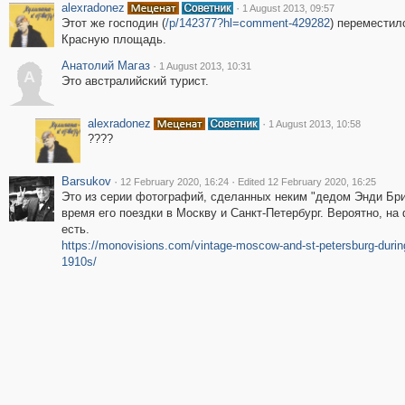
alexradonez
·
1 August 2013, 09:57
Этот же господин (
/p/142377?hl=comment-429282
) переместил
Красную площадь.
Анатолий Магаз
·
1 August 2013, 10:31
А
Это австралийский турист.
alexradonez
·
1 August 2013, 10:58
????
Barsukov
·
·
12 February 2020, 16:24
Edited 12 February 2020, 16:25
Это из серии фотографий, сделанных неким "дедом Энди Бр
время его поездки в Москву и Санкт-Петербург. Вероятно, на 
есть.
https://monovisions.com/vintage-moscow-and-st-petersburg-durin
1910s/