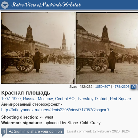
Retro View of Mankind's Habitat
Sizes:
482×232
|
1050×507
|
4778×2306
W
319,861
1,406,849
160,009
8,286
29,243
5,916
53,052
2,283
4,135
154
Красная площадь
1907
–
1909
,
Russia
,
Moscow
,
Central AO
,
Tverskoy District
,
Red Square
Анимированный стереоэффект -
http://fotki.yandex.ru/users/denis2298/view/717057/?page=0
Shooting direction:
west

Watermark signature:
uploaded by Stone_Cold_Crazy
4
Sign in to share your opinion
Latest comment: 12 February 2020, 16:24