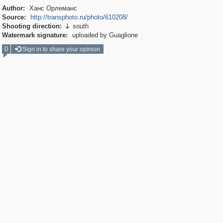
Author:
Ханс Орлеманс
Source:
http://transphoto.ru/photo/610208/
Shooting direction:
south

Watermark signature:
uploaded by Guaglione
0
Sign in to share your opinion