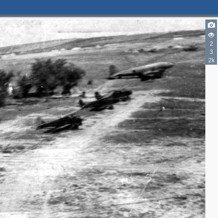
2
3
2k