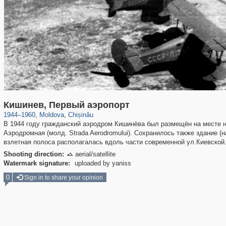
1,848
5,792
15
53
Кишинев, Первый аэропорт
1944
–
1960
,
Moldova
,
Chișinău
В 1944 году гражданский аэродром Кишинёва был размещён на месте н
Аэродромная (молд. Strada Aerodromului). Сохранилось также здание (
взлетная полоса располагалась вдоль части современной ул.Киевской
Shooting direction:
aerial/satellite

Watermark signature:
uploaded by yaniss
0
Sign in to share your opinion