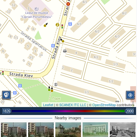
2
Leaflet
| ©
SCANEX ITC LLC
| ©
OpenStreetMap
contributors
1826
2000
2
Nearby images
2