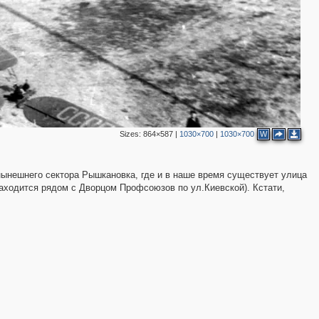
Sizes:
864×587
|
1030×700
|
1030×700
W
ынешнего сектора Рышкановка, где и в наше время существует улица
находится рядом с Дворцом Профсоюзов по ул.Киевской). Кстати,
.