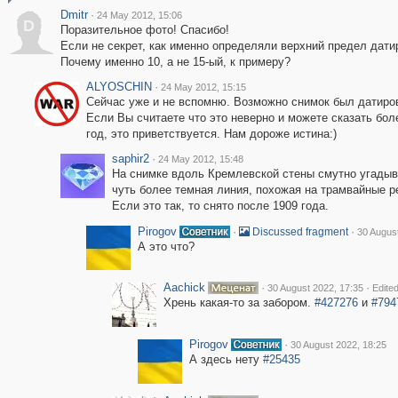
Dmitr
·
24 May 2012, 15:06
D
Поразительное фото! Спасибо!
Если не секрет, как именно определяли верхний предел дати
Почему именно 10, а не 15-ый, к примеру?
ALYOSCHIN
·
24 May 2012, 15:15
Сейчас уже и не вспомню. Возможно снимок был датиров
Если Вы считаете что это неверно и можете сказать бол
год, это приветствуется. Нам дороже истина:)
saphir2
·
24 May 2012, 15:48
На снимке вдоль Кремлевской стены смутно угадыв
чуть более темная линия, похожая на трамвайные р
Если это так, то снято после 1909 года.
Pirogov
·
·
Discussed fragment
30 Augus
А это что?
Aachick
·
·
30 August 2022, 17:35
Edite
Хрень какая-то за забором.
#427276
и
#794
Pirogov
·
30 August 2022, 18:25
А здесь нету
#25435