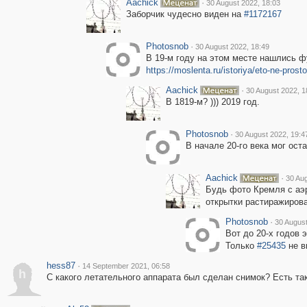
Aachick
·
30 August 2022, 18:03
Заборчик чудесно виден на
#1172167
Photosnob
·
30 August 2022, 18:49
В 19-м году на этом месте нашлись 
https://moslenta.ru/istoriya/eto-ne-pros
Aachick
·
30 August 2022, 1
В 1819-м? ))) 2019 год.
Photosnob
·
30 August 2022, 19:4
В начале 20-го века мог ост
Aachick
·
30 Aug
Будь фото Кремля с аэро
открытки растиражирова
Photosnob
·
30 August
Вот до 20-х годов 
Только
#25435
не в
hess87
·
14 September 2021, 06:58
h
С какого летательного аппарата был сделан снимок? Есть т