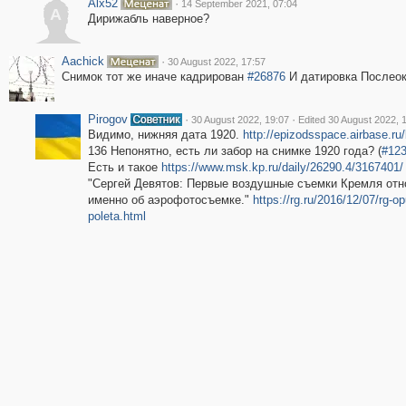
Alx52
·
14 September 2021, 07:04
A
Дирижабль наверное?
Aachick
·
30 August 2022, 17:57
Снимок тот же иначе кадрирован
#26876
И датировка Послеокт
Pirogov
·
·
30 August 2022, 19:07
Edited 30 August 2022, 
Видимо, нижняя дата 1920.
http://epizodsspace.airbase.ru
136 Непонятно, есть ли забор на снимке 1920 года? (
#12
Есть и такое
https://www.msk.kp.ru/daily/26290.4/3167401/
"Сергей Девятов: Первые воздушные съемки Кремля отно
именно об аэрофотосъемке."
https://rg.ru/2016/12/07/rg-o
poleta.html