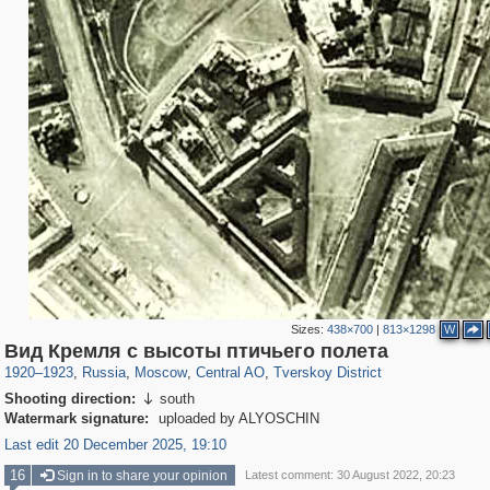
Sizes:
438×700
|
813×1298
W
319,864
1,406,840
160,012
8,286
29,243
5,916
53,052
2,283
Вид Кремля с высоты птичьего полета
1920
–
1923
,
Russia
,
Moscow
,
Central AO
,
Tverskoy District
Shooting direction:
south

Watermark signature:
uploaded by ALYOSCHIN
Last edit 20 December 2025, 19:10
16
Sign in to share your opinion
Latest comment: 30 August 2022, 20:23