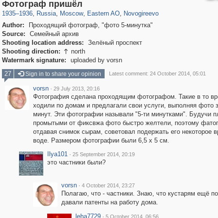
319,878
1,407,206
8,286
20,939
29,248
306
499
2
Фотограф пришёл
1935
–
1936
,
Russia
,
Moscow
,
Eastern AO
,
Novogireevo
Author:
Проходящий фотограф, "фото 5-минутка"
Source:
Семейный архив
Shooting location address:
Зелёный проспект
Shooting direction:
north

Watermark signature:
uploaded by vorsn
27
Sign in to share your opinion
Latest comment: 24 October 2014, 05:01
vorsn
·
29 July 2013, 20:16
Фотография сделана проходящим фотографом. Такие в то в
ходили по домам и предлагали свои услуги, выполняя фото з
минут. Эти фотографии называли "5-ти минутками". Будучи п
промытыми от фиксвжа фото быстро желтели, поэтому фато
отдавая снимок сырам, советовал подержать его некоторое в
воде. Размером фотографии были 6,5 х 5 см.
Ilya101
·
25 September 2014, 20:19
это частники были?
vorsn
·
4 October 2014, 23:27
Полагаю, что - частники. Знаю, что кустарям ещё 
давали патенты на работу дома.
leha7729
·
5 October 2014, 06:56