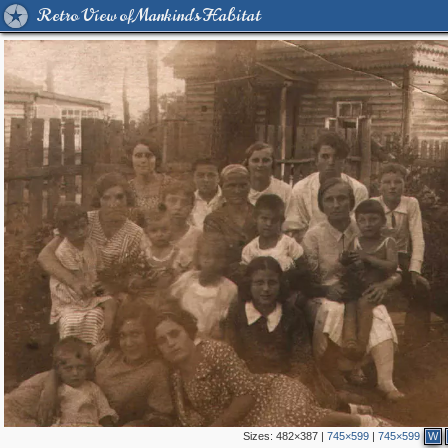
Retro View of Mankind's Habitat
Sizes:
482×387
|
745×599
|
745×599
W