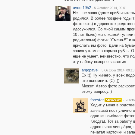
avdot1952
·
5 October 2014, 09:01
Не... не знаю (даже приблизител
родился. В более поздние годы 
фото есть) в деревню к родственн
удосужился. Со мной самим прои
10 лет было) мы с мамой гуляли
родителями) фотик "Смена-5" и к
прислать им фото. Дали на бума
запихнуть мне в карман рубль. О
еще не умеет, неизвестно, что по
эту плёнку позорно засветил.
argopavel
·
5 October 2014, 09:13
Эх!:)) Ну ничего, у всех под
что вспомнить (С) ;))
Может, Автор фото раскроет
этому вопросу.:)
forester
·
5 Octo
Ходит у меня в родств
занявший пост уличного
одно из наиболее фото
Клодта). Тот за работу 
адрес счастливца/цев, 
печатал карточки и зап