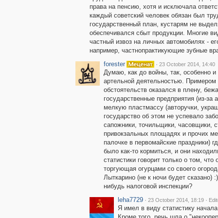
права на пенсию, хотя и исключала ответс
каждый советский человек обязан был тру
государственный план, кустарям не выде
обеспечивался сбыт продукции. Многие в
частный извоз на личных автомобилях - ег
например, частнопрактикующие зубные вр
forester
·
23 October 2014, 14:40
Думаю, как до войны, так, особенно и
артельной деятельностью. Примером 
обстоятельств оказался в плену, бежа
государственные предприятия (из-за а
мелкую пластмассу (авторучки, украш
государство об этом не успевало заб
сапожники, точильщики, часовщики, с
привокзальных площадях и прочих ме
палочке в первомайские праздники) г
было как-то кормиться, и они находи
статистики говорит только о том, что 
торгующая огурцами со своего огород
Лыткарино (не к ночи будет сказано) :
нибудь налоговой инспекции?
leha7729
·
·
23 October 2014, 18:19
Edi
Я имел в виду статистику начала 
Кроме того, речь шла о "некоопе