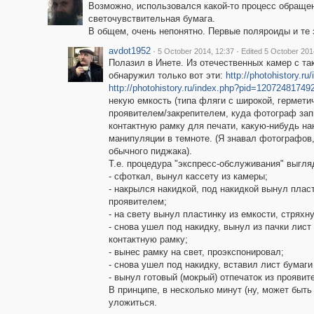
Возможно, использовался какой-то процесс обраще
светочувствительная бумага.
В общем, очень непонятно. Первые поляроиды и те 
avdot1952
·
·
5 October 2014, 12:37
Edited 5 October 201
Полазил в Инете. Из отечественных камер с та
обнаружил только вот эти:
http://photohistory.
http://photohistory.ru/index.php?pid=12072481749
некую емкость (типа фляги с широкой, гермет
проявителем/закрепителем, куда фотограф запи
контактную рамку для печати, какую-нибудь н
манипуляции в темноте. (Я знавал фотографов
обычного пиджака).
Т.е. процедура "экспресс-обслуживания" выгля
- сфоткал, вынул кассету из камеры;
- накрылся накидкой, под накидкой вынул пласт
проявителем;
- на свету вынул пластинку из емкости, стряхн
- снова ушел под накидку, вынул из пачки лист
контактную рамку;
- вынес рамку на свет, проэкспонировал;
- снова ушел под накидку, вставил лист бумаги
- вынул готовый (мокрый) отпечаток из проявите
В принципе, в несколько минут (ну, может быть
уложиться.