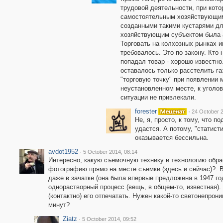
трудовой деятельности, при кот
самостоятельным хозяйствующим
созданными такими кустарями дл
хозяйствующим субъектом была 
Торговать на колхозных рынках и
требовалось. Это по закону. Кто 
попадал товар - хорошо известн
оставалось только расстелить га
"торговую точку" при появлении 
неустановленном месте, к уголов
ситуации не привлекали.
forester
·
24 October 2
Не, я, просто, к тому, что п
удастся. А потому, "статисти
оказывается бессильна.
avdot1952
·
5 October 2014, 08:14
Интересно, какую съемочную технику и технологию обра
фотографию прямо на месте съемки (здесь и сейчас)?. В
даже в зачатке (она была впервые предложена в 1947 го
однорастворный процесс (вещь, в общем-то, известная).
(контактно) его отпечатать. Нужен какой-то светонепрони
минут?
Ziatz
·
5 October 2014, 09:52