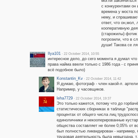
могли закончиться 
с конкурентами он
времена у моста п
нему, и спрашивают
ответ, что он,мол,
кооперативную деят
(старожилы) фотик 
погрозили, что в с
души! Такова се ля
Ilya101
·
22 October 2014, 10:55
интересное дело, до сего момента я думал чт
права найма ввели только с 1986 года - с прин
всё подобное было)
Konstantin_Kv
·
22 October 2014, 11:42
Я думаю, фотограф - член какой-л. артели
Например, у часовщиков.
leha7729
·
22 October 2014, 19:37
Это только кажется, потому что до горбач
статистических сборниках в таблице "расп
процентах от общего числа лиц трудоспосо
единоличники и некооперированные кустари
общества составляет не более 0,05% от в
был полностью ликвидирован - например, 
трудовая деятельность была невыгодна, т.