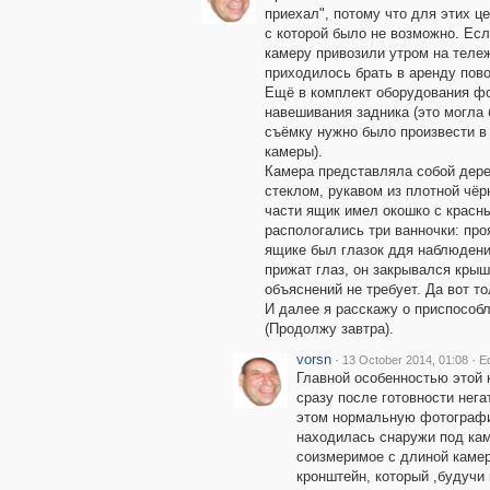
приехал", потому что для этих 
с которой было не возможно. Есл
камеру привозили утром на тележ
приходилось брать в аренду пов
Ещё в комплект оборудования фо
навешивания задника (это могла б
съёмку нужно было произвести в
камеры).
Камера представляла собой дер
стеклом, рукавом из плотной чёр
части ящик имел окошко с красн
распологались три ванночки: проя
ящике был глазок ддя наблюдения
прижат глаз, он закрывался крыш
объяснений не требует. Да вот т
И далее я расскажу о приспособл
(Продолжу завтра).
vorsn
·
·
13 October 2014, 01:08
E
Главной особенностью этой 
сразу после готовности нег
этом нормальную фотографию
находилась снаружи под кам
соизмеримое с длиной камер
кронштейн, который ,будучи