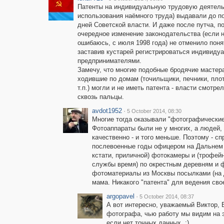
Патенты на индивидуальную трудовую деятель
использования наёмного труда) выдавали до п
дней Советской власти. И даже после путча, п
очередное изменение законодательства (если 
ошибаюсь, с июля 1998 года) не отменило поня
заставив кустарей регистрироваться индивиду
предпринимателями.
Замечу, что многие подобные бродячие мастер
ходившие по домам (точильщики, печники, плот
т.п.) могли и не иметь патента - власти смотрел
сквозь пальцы.
avdot1952
·
5 October 2014, 08:30
Многие тогда оказывали "фотографические 
Фотоаппараты были не у многих, а людей,
качественно - и того меньше. Поэтому - 
послевоенные годы офицером на Дальнем 
кстати, приличной) фотокамеры и (трофейн
службы время) по окрестным деревням и 
фотоматериалы из Москвы посылками (на 
мама. Никакого "патента" для ведения свое
argopavel
·
5 October 2014, 08:37
А вот интересно, уважаемый Виктор, В
фотографа, чью работу мы видим на 
если нет точных данных. ;)