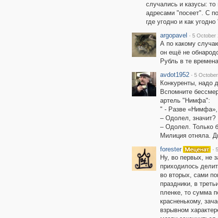
случались и казусы: то 
адресами "посеет". С п
где угодно и как угодно
argopavel
·
5 October 
А по какому случа
он ещё не обнарод
Рубль в те времена
avdot1952
·
5 October
Конкуренты, надо д
Вспомните бессмер
артель "Нимфа":
" - Разве «Нимфа»,
– Одолел, значит?
– Одолел. Только б
Милиция отняла. Дв
forester
·
Ну, во первых, не 
приходилось делит
во вторых, сами по
праздники, в треть
пленке, то сумма п
красненькому, зача
взрывном характере