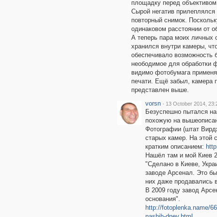
площадку перед объективом
Сырой негатив прилеплялся 
повторный снимок. Поскольк
одинаковом расстоянии от о
А теперь пара моих личных 
хранился внутри камеры, чт
обеспечивало возможность б
неободимое для обработки ф
видимо фотобумага применял
печати. Ещё забыл, камера 
представлен выше.
vorsn
·
13 October 2014, 23:
Безуспешно пытался най
похожую на вышеописан
Фотографии (штат Вирдж
старых камер. На этой 
кратким описанием:
htt
Нашёл там и мой Киев 2
"Сделано в Киеве, Укра
заводе Арсенал. Это бы
них даже продавались в
В 2009 году завод Арсе
основания".
http://fotoplenka.name/6
nashih-dney.html