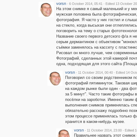
vorsn
·
·
6 October 2014, 05:41
Edited 13 October 20
На этом снимке я самый маленький и у мен
мужская половина была фотографическая, 
фотография. Я часто у них гостил и слыш
на стекло, когда высыхая они отлеплялись.
поговорить на тему о старых фототехнолог
Название своего первого детского ф/а я н
серым дермантином с объективом "монокль
съёмки заменялось на кассету с пластинк
Рисовал он много лучше, чем современны
Фотографий, сделанных этой камерой почт
одна, подходящая для этого сайта (Площа
vorsn
·
·
11 October 2014, 00:40
Edited 14 Oct
Поговорил со своим родственником п
фотографий пятиминуток. Таковая ши
на каждом рынке были один - два фот
за 5 минут". Часто такие фотографы 
посёлки на зароботки. Именно таким 
выполнения снимков применялась спец
обязательно расскажу подробнно позж
этом процессе применялась только ф
хранится в кaком-нибудь музее.
vorsn
·
·
11 October 2014, 23:00
Edited 
Правильнее назвать этот снимок 