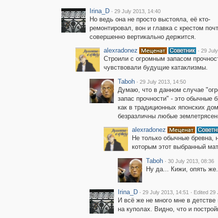
Irina_D
·
29 July 2013, 14:40
Но ведь она не просто выстояла, её кто-
ремонтировал, вон и главка с крестом поч
совершенно вертикально держится.
alexradonez
·
29 July
Строили с огромным запасом прочнос
чувствовали будущие катаклизмы.
Taboh
·
29 July 2013, 14:50
Думаю, что в данном случае "ог
запас прочности" - это обычные б
как в традиционных японских дом
безразличны любые землетрясени
alexradonez
Не только обычные бревна, 
которым этот выбранный ма
Taboh
·
30 July 2013, 08:36
Ну да... Кижи, опять же.
Irina_D
·
·
29 July 2013, 14:51
Edited 29 
И всё же не много мне в детстве
на куполах. Видно, что и построй