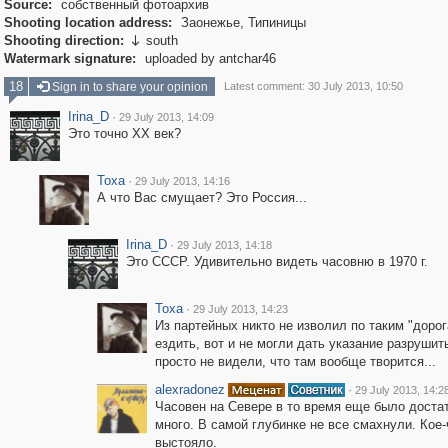
Source:
собственный фотоархив
Shooting location address:
Заонежье, Типиницы
Shooting direction:
south

Watermark signature:
uploaded by antchar46
18
Sign in to share your opinion
Latest comment: 30 July 2013, 10:50
Irina_D
·
29 July 2013, 14:09
Это точно XX век?
Toxa
·
29 July 2013, 14:16
А что Вас смущает? Это Россия...
Irina_D
·
29 July 2013, 14:18
Это СССР. Удивительно видеть часовню в 1970 г.
Toxa
·
29 July 2013, 14:23
Из партейных никто не изволил по таким "доро
ездить, вот и не могли дать указание разрушить
просто не видели, что там вообще творится...
alexradonez
·
29 July 2013, 14:2
Часовен на Севере в то время еще было доста
много. В самой глубинке не все смахнули. Кое-
выстояло.