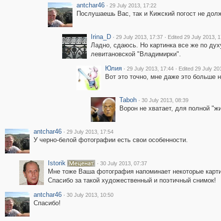
antchar46
·
29 July 2013, 17:22
Послушаешь Вас, так и Кижский погост не дол
Irina_D
·
·
29 July 2013, 17:37
Edited 29 July 2013, 
Ладно, сдаюсь. Но картинка все же по дух
левитановской "Владимирки".
Юлия
·
·
29 July 2013, 17:44
Edited 29 July 20
Вот это точно, мне даже это больше 
Taboh
·
30 July 2013, 08:39
Ворон не хватает, для полной "ж
antchar46
·
29 July 2013, 17:54
У черно-белой фотографии есть свои особенности.
Istorik
·
30 July 2013, 07:37
Мне тоже Ваша фотография напоминает некоторые картин
Спасибо за такой художественный и поэтичный снимок!
antchar46
·
30 July 2013, 10:50
Спасибо!