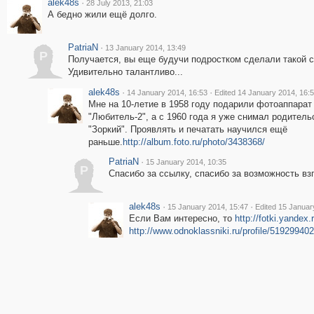
alek48s
·
28 July 2013, 21:03
А бедно жили ещё долго.
PatriaN
·
13 January 2014, 13:49
P
Получается, вы еще будучи подростком сделали такой 
Удивительно талантливо...
alek48s
·
·
14 January 2014, 16:53
Edited 14 January 2014, 16:
Мне на 10-летие в 1958 году подарили фотоаппарат
"Любитель-2", а с 1960 года я уже снимал родитель
"Зоркий". Проявлять и печатать научился ещё
раньше.
http://album.foto.ru/photo/3438368/
PatriaN
·
15 January 2014, 10:35
P
Спасибо за ссылку, спасибо за возможность вз
alek48s
·
·
15 January 2014, 15:47
Edited 15 Januar
Если Вам интересно, то
http://fotki.yandex.
http://www.odnoklassniki.ru/profile/51929940