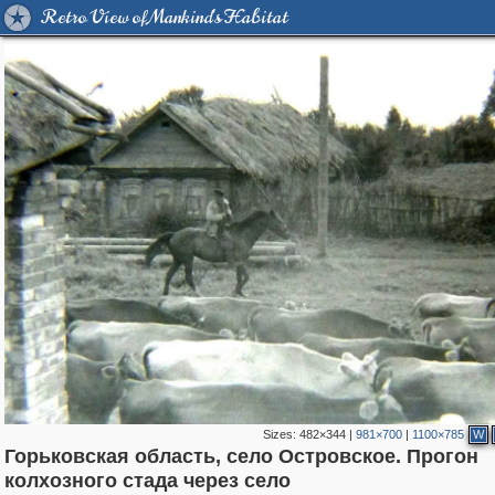
Retro View of Mankind's Habitat
Sizes:
482×344
|
981×700
|
1100×785
W
Горьковская область, село Островское. Прогон
1,407,373
27,536
29,248
373
19
колхозного стада через село