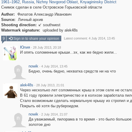
1961
–
1962
,
Russia
,
Nizhny Novgorod Oblast
,
Knyagininsky District
Снимок сделан в селе Островское Горьковской области
Author:
Филатов Александр Иванович
Source:
Личный архив
Shooting direction:
southwest

Watermark signature:
uploaded by alek48s
9
Sign in to share your opinion
Latest comment: 4 July 2014, 13:45
Юлия
·
28 July 2013, 20:18
И опять соломенные крыши...эх, как же бедно жили...
nowik
·
4 July 2014, 13:45
n
Бедно, очень бедно, нехватка средств ни на что
alek48s
·
28 July 2013, 21:01
Через несколько лет соломенных крыш в этом селе не остало
В 61 году провели электричество и в колхозе заработала пил
Стало возможным сделать нормальную крышу из стропил и д
Покрыть её хотя бы рубероидом.
nowik
·
2 July 2014, 21:07
n
Да уважаемый, пилорама в то время - это было большое
золотое дно