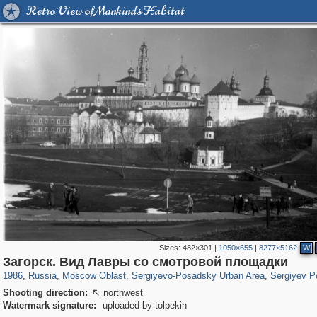
Retro View of Mankind's Habitat
Sizes:
482×301
|
1050×655
|
8277×5162
W
96,319
1,406,255
1,691
29,243
6,358
372
4,874
316
Загорск. Вид Лавры со смотровой площадки
1986
,
Russia
,
Moscow Oblast
,
Sergiyevo-Posadsky Urban Area
,
Sergiyev P
Shooting direction:
northwest

Watermark signature:
uploaded by tolpekin