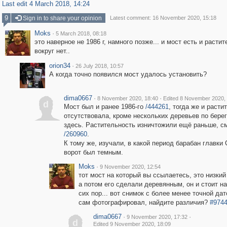
Last edit 4 March 2018, 14:24
9
Sign in to share your opinion
Latest comment: 16 November 2020, 15:18
Moks
·
5 March 2018, 08:18
это наверное не 1986 г, намного позже... и мост есть и расти
вокруг нет..
orion34
·
26 July 2018, 10:57
А когда точно появился мост удалось установить?
dima0667
·
·
8 November 2020, 18:40
Edited 8 November 2020,
d
Мост был и ранее 1986-го
/444261
, тогда же и расти
отсутствовала, кроме нескольких деревьев по берегу
здесь. Растительность изничтожили ещё раньше, с
/260960
.
К тому же, изучали, в какой период барабан главки
ворот был темным.
Moks
·
9 November 2020, 12:54
тот мост на который вы ссылаетесь, это низкий 
а потом его сделали деревянным, он и стоит н
сих пор... вот снимок с более менее точной дат
сам фотографировал, найдите различия?
#974
dima0667
·
·
9 November 2020, 17:32
d
Edited 9 November 2020, 18:09