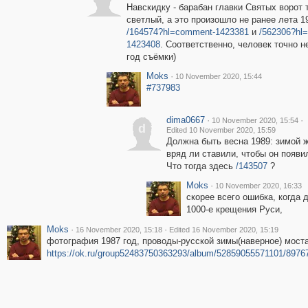
Навскидку - барабан главки Святых ворот 
светлый, а это произошло не ранее лета 1
/164574?hl=comment-1423381
и
/562306?hl
1423408
. Соответственно, человек точно н
год съёмки)
Moks
·
10 November 2020, 15:44
#737983
dima0667
·
·
10 November 2020, 15:54
d
Edited 10 November 2020, 15:59
Должна быть весна 1989: зимой 
вряд ли ставили, чтобы он появи
Что тогда здесь
/143507
?
Moks
·
10 November 2020, 16:33
скорее всего ошибка, когда
1000-е крещения Руси,
Moks
·
·
16 November 2020, 15:18
Edited 16 November 2020, 15:19
фотография 1987 год, проводы-русской зимы(наверное) моста
https://ok.ru/group52483750363293/album/52859055571101/8976