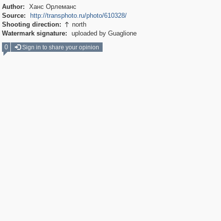
Author:
Ханс Орлеманс
Source:
http://transphoto.ru/photo/610328/
Shooting direction:
north

Watermark signature:
uploaded by Guaglione
0
Sign in to share your opinion