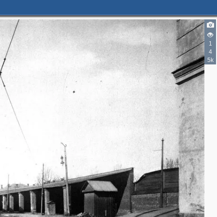
3
1
4
5k