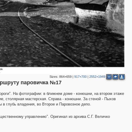
Sizes:
864×659
|
917×700
|
2552×1949
W
аршруту паровичка №17
роги". На фотографии: в ближнем доме - конюшни, на втором этаже
, столярная мастерская. Справа - конюшни. За стеной - Пыхов
3
 в глубь владения, во Второе и Паровозное депо.
ественному управлению". Оригинал из архива С.Г. Величко