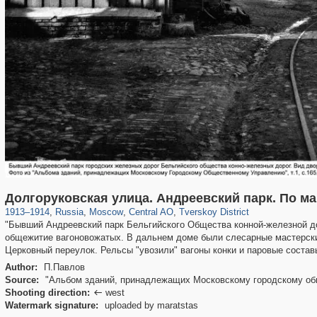
319,780
1,406,255
159,978
8,286
29,243
5,916
53,034
2,283
Долгоруковская улица. Андреевский парк. По м
1913
–
1914
,
Russia
,
Moscow
,
Central AO
,
Tverskoy District
"Бывший Андреевский парк Бельгийского Общества конной-железной до
общежитие вагоновожатых. В дальнем доме были слесарные мастерские
Церковный переулок. Рельсы "увозили" вагоны конки и паровые составы
Author:
П.Павлов
Source:
"Альбом зданий, принадлежащих Московскому городскому общ
Shooting direction:
west

Watermark signature:
uploaded by maratstas