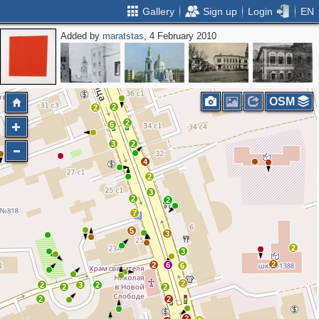
Gallery
Sign up
Login
EN
Added by
maratstas
, 4 February 2010
2
OSM
2
2
2
6
3
2
4
2
3
2
2
7
5
3
2
3
2
2
6
6
2
2
3
2
2
2
2
2
2