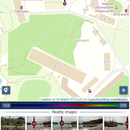
Leaflet
| ©
SCANEX ITC LLC
| ©
OpenStreetMap
contributors
1826
2000
Nearby images