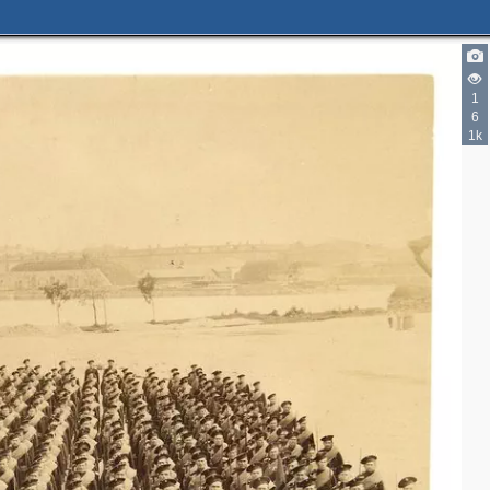
1
6
1k