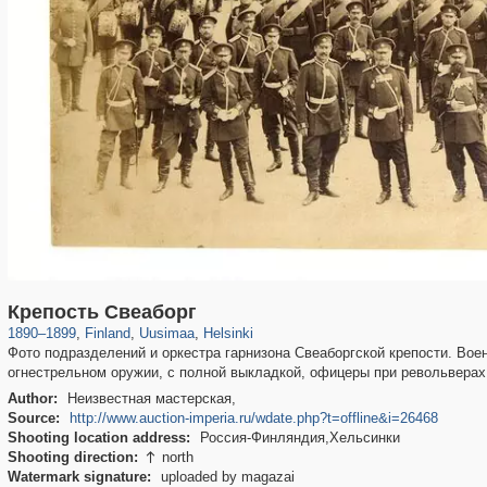
4,036
6,548
12
3,833
19
12
Крепость Свеаборг
1890
–
1899
,
Finland
,
Uusimaa
,
Helsinki
Фото подразделений и оркестра гарнизона Свеаборгской крепости. Во
огнестрельном оружии, с полной выкладкой, офицеры при револьверах 
Author:
Неизвестная мастерская,
Source:
http://www.auction-imperia.ru/wdate.php?t=offline&i=26468
Shooting location address:
Россия-Финляндия,Хельсинки
Shooting direction:
north

Watermark signature:
uploaded by magazai