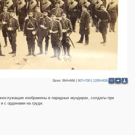
Sizes:
864×666
|
907×700
|
1200×926
W
еннослужащие изображены в парадных мундирах, солдаты при
и с орденами на груди.