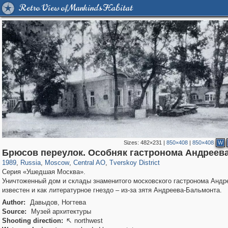
Retro View of Mankind's Habitat
Sizes:
482×231
|
850×408
|
850×408
W
319,780
1,406,294
159,978
8,286
29,243
5,916
53,034
2,283
Брюсов переулок. Особняк гастронома Андреев
1989
,
Russia
,
Moscow
,
Central AO
,
Tverskoy District
Серия «Ушедшая Москва».
Уничтоженный дом и склады знаменитого московского гастронома Андр
известен и как литературное гнездо – из-за зятя Андреева-Бальмонта.
Author:
Давыдов, Ногтева
Source:
Музей архитектуры
Shooting direction:
northwest
