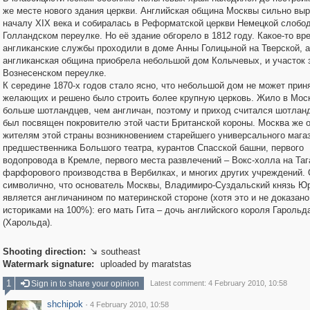
же месте нового здания церкви. Английская община Москвы сильно выр
началу XIX века и собиралась в Реформатской церкви Немецкой слобод
Голландском переулке. Но её здание обгорело в 1812 году. Какое-то вр
англиканские службы проходили в доме Анны Голицыной на Тверской, а 
англиканская община приобрела небольшой дом Колычевых, и участок 
Вознесенском переулке.
К середине 1870-х годов стало ясно, что небольшой дом не может прин
желающих и решено было строить более крупную церковь. Жило в Мос
больше шотландцев, чем англичан, поэтому и приход считался шотланд
был посвящен покровителю этой части Британской короны. Москва же 
жителям этой страны возникновением старейшего универсального мага
предшественника Большого театра, курантов Спасской башни, первого
водопровода в Кремле, первого места развлечений – Вокс-холла на Таг
фарфорового производства в Вербилках, и многих других учреждений.
символично, что основатель Москвы, Владимиро-Суздальский князь Ю
является англичанином по материнской стороне (хотя это и не доказано
историками на 100%): его мать Гита – дочь английского короля Гарольд
(Харольда).
Shooting direction:
southeast

Watermark signature:
uploaded by maratstas
1
Sign in to share your opinion
Latest comment: 4 February 2010, 10:58
shchipok
·
4 February 2010, 10:58