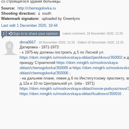
со строящегося здания больницы.
Source:
http://chernogolovka.ru
Shooting direction:
south

Watermark signature:
uploaded by Greenlynx
Last edit 1 December 2020, 19:44
1
Sign in to share your opinion
Latest comment: 18 November 2020, 12:25
dima0667
·
·
18 November 2020, 12:25
Edited 18 November 2020, 12:25
d
Датировка - 1971-1973:
- к 1975-му должны построить д.5 по Лесной ул.
https://dom.mingkh.ru/moskovskaya-oblast/peshkovo/350002
и д
проезду Строителей
https://dom.mingkh.ru/moskovskaya-
oblast/chernogolovka/350005
и
https://dom.mingkh.ru/moskovsk
oblast/chernogolovka/350006
;
- на дальнем плане, левее д.6 по Институтскому проспекту, 
д.12а и 10 по Центральной ул. (оба - 1971)
https://dom.mingkh.ru/moskovskaya-oblast/novoe-podvyaznovo/
https://dom.mingkh.ru/moskovskaya-oblast/kudinovo/350016
.