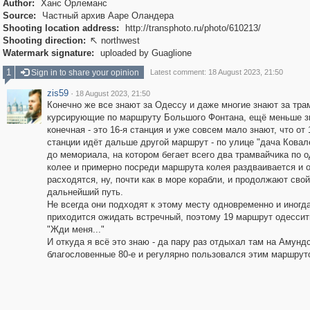
Author:
Ханс Орлеманс
Source:
Частный архив Ааре Оландера
Shooting location address:
http://transphoto.ru/photo/610213/
Shooting direction:
northwest

Watermark signature:
uploaded by Guaglione
1
Sign in to share your opinion
Latest comment: 18 August 2023, 21:50
zis59
·
18 August 2023, 21:50
Конечно же все знают за Одессу и даже многие знают за тра
курсирующие по маршруту Большого Фонтана, ещё меньше зн
конечная - это 16-я станция и уже совсем мало знают, что от 
станции идёт дальше другой маршрут - по улице "дача Ковал
до мемориала, на котором бегает всего два трамвайчика по 
колее и примерно посреди маршрута колея раздваивается и 
расходятся, ну, почти как в море корабли, и продолжают свой
дальнейший путь.
Не всегда они подходят к этому месту одновременно и иногд
приходится ожидать встречный, поэтому 19 маршрут одессит
"Жди меня..."
И откуда я всё это знаю - да пару раз отдыхал там на Амунд
благословенные 80-е и регулярно пользовался этим маршруто