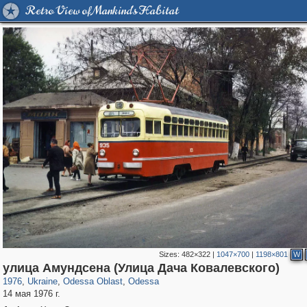
Retro View of Mankind's Habitat
Sizes:
482×322
|
1047×700
|
1198×801
W
10,529
135,304
181
2,355
9,185
148
улица Амундсена (Улица Дача Ковалевского)
1976
,
Ukraine
,
Odessa Oblast
,
Odessa
14 мая 1976 г.