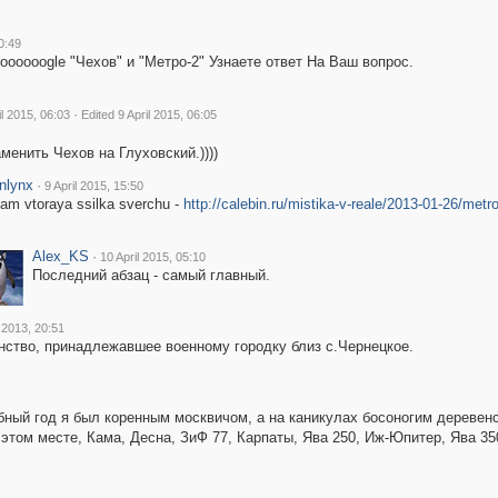
0:49
ooooogle "Чехов" и "Метро-2" Узнаете ответ На Ваш вопрос.
·
il 2015, 06:03
Edited 9 April 2015, 06:05
менить Чехов на Глуховский.))))
nlynx
·
9 April 2015, 15:50
vam vtoraya ssilka sverchu -
http://calebin.ru/mistika-v-reale/2013-01-26/met
Alex_KS
·
10 April 2015, 05:10
Последний абзац - самый главный.
 2013, 20:51
нство, принадлежавшее военному городку близ с.Чернецкое.
ебный год я был коренным москвичом, а на каникулах босоногим дереве
том месте, Кама, Десна, ЗиФ 77, Карпаты, Ява 250, Иж-Юпитер, Ява 35