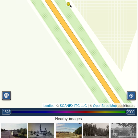
Leaflet
| ©
SCANEX ITC LLC
| ©
OpenStreetMap
contributors
1826
2000
Nearby images