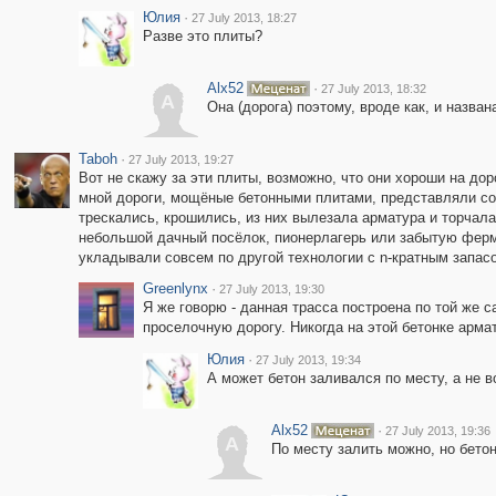
Юлия
·
27 July 2013, 18:27
Разве это плиты?
Alx52
·
27 July 2013, 18:32
A
Она (дорога) поэтому, вроде как, и назван
Taboh
·
27 July 2013, 19:27
Вот не скажу за эти плиты, возможно, что они хороши на дор
мной дороги, мощёные бетонными плитами, представляли со
трескались, крошились, из них вылезала арматура и торчала
небольшой дачный посёлок, пионерлагерь или забытую ферму
укладывали совсем по другой технологии с n-кратным запас
Greenlynx
·
27 July 2013, 19:30
Я же говорю - данная трасса построена по той же с
проселочную дорогу. Никогда на этой бетонке армат
Юлия
·
27 July 2013, 19:34
А может бетон заливался по месту, а не в
Alx52
·
27 July 2013, 19:36
A
По месту залить можно, но бетон