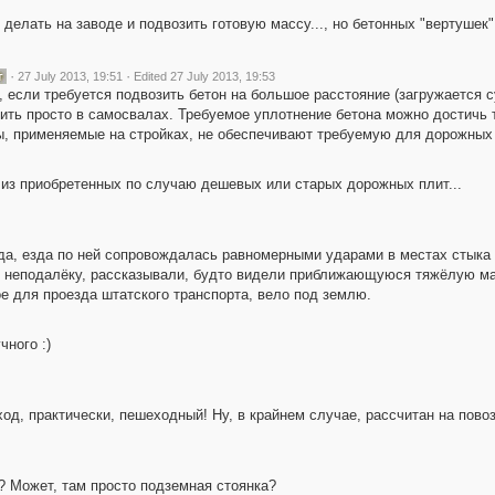
делать на заводе и подвозить готовую массу..., но бетонных "вертушек"
·
·
27 July 2013, 19:51
Edited 27 July 2013, 19:53
 если требуется подвозить бетон на большое расстояние (загружается с
ить просто в самосвалах. Требуемое уплотнение бетона можно достичь 
ы, применяемые на стройках, не обеспечивают требуемую для дорожных 
о, из приобретенных по случаю дешевых или старых дорожных плит...
вда, езда по ней сопровождалась равномерными ударами в местах стыка 
х неподалёку, рассказывали, будто видели приближающуюся тяжёлую маш
ое для проезда штатского транспорта, вело под землю.
чного :)
од, практически, пешеходный! Ну, в крайнем случае, рассчитан на повоз
е? Может, там просто подземная стоянка?