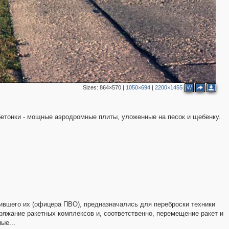
Sizes:
864×570
|
1050×694
|
2200×1455
W
етонки - мощные аэродромные плиты, уложенные на песок и щебенку.
оившего их (офицера ПВО), предназначались для переброски техники
яжание ракетных комплексов и, соответственно, перемещение ракет и
ые...