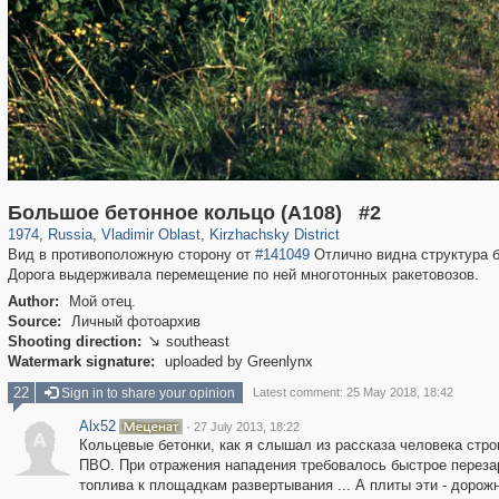
14,632
1,406,063
378
29,243
327
3
Большое бетонное кольцо (А108) #2
1974
,
Russia
,
Vladimir Oblast
,
Kirzhachsky District
Вид в противоположную сторону от
#141049
Отлично видна структура б
Дорога выдерживала перемещение по ней многотонных ракетовозов.
Author:
Мой отец.
Source:
Личный фотоархив
Shooting direction:
southeast

Watermark signature:
uploaded by Greenlynx
22
Sign in to share your opinion
Latest comment: 25 May 2018, 18:42
Alx52
·
27 July 2013, 18:22
A
Кольцевые бетонки, как я слышал из рассказа человека стр
ПВО. При отражения нападения требовалось быстрое перезар
топлива к площадкам развертывания ... А плиты эти - дорожн