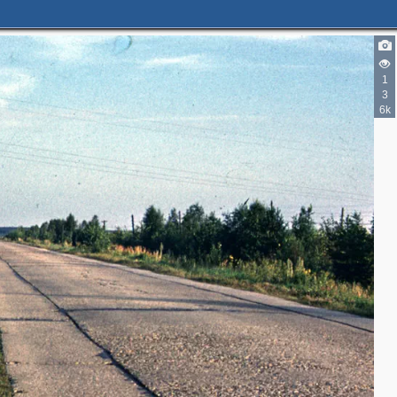
1
3
6k