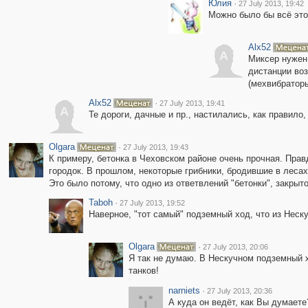
Юлия
·
27 July 2013, 19:42
Можно было бы всё это 
Alx52
A
Миксер нужен,
дистанции воз
(мехвибратор
Alx52
·
27 July 2013, 19:41
A
Те дороги, дачные и пр., настилались, как правил
Olgara
·
27 July 2013, 19:43
К примеру, бетонка в Чеховском районе очень прочная. Пра
городок. В прошлом, некоторые грибники, бродившие в леса
Это было потому, что одно из ответвлений "бетонки", закрыт
Taboh
·
27 July 2013, 19:52
Наверное, "тот самый" подземный ход, что из Неску
Olgara
·
27 July 2013, 20:06
Я так не думаю. В Нескучном подземный х
танков!
narniets
·
27 July 2013, 20:36
А куда он ведёт, как Вы думает