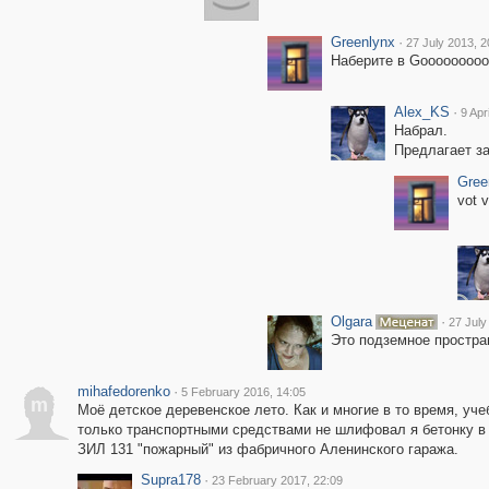
Greenlynx
·
27 July 2013, 2
Наберите в Goooooooooo
Alex_KS
·
9 Apr
Набрал.
Предлагает за
Gree
vot 
Olgara
·
27 July
Это подземное простра
mihafedorenko
·
5 February 2016, 14:05
m
Моё детское деревенское лето. Как и многие в то время, уч
только транспортными средствами не шлифовал я бетонку в э
ЗИЛ 131 "пожарный" из фабричного Аленинского гаража.
Supra178
·
23 February 2017, 22:09