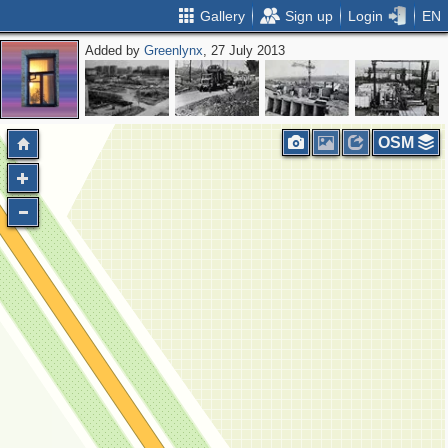
Gallery
Sign up
Login
EN
Added by
Greenlynx
, 27 July 2013
OSM