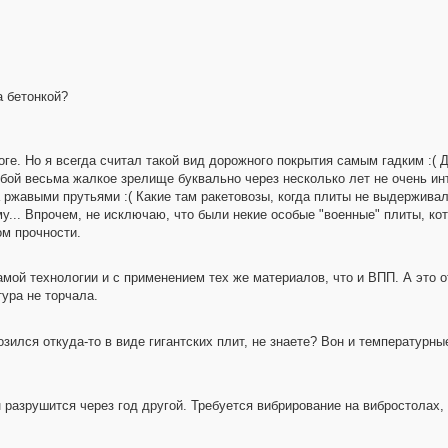
а бетонкой?
оге. Но я всегда считал такой вид дорожного покрытия самым гадким :( 
бой весьма жалкое зрелище буквально через несколько лет не очень ин
 ржавыми прутьями :( Какие там ракетовозы, когда плиты не выдерживал
... Впрочем, не исключаю, что были некие особые "военные" плиты, ко
ом прочности.
амой технологии и с применением тех же материалов, что и ВПП. А это о
ура не торчала.
озился откуда-то в виде гигантских плит, не знаете? Вон и температурны
 разрушится через год другой. Требуется вибрирование на вибростолах, 