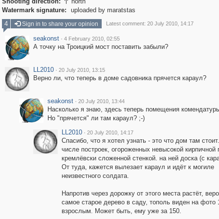
Shooting direction:
north

Watermark signature:
uploaded by maratstas
4
Sign in to share your opinion
Latest comment: 20 July 2010, 14:17
seakonst
·
4 February 2010, 02:55
А точку на Троицкий мост поставить забыли?
LL2010
·
20 July 2010, 13:15
Верно ли, что теперь в доме садовника прячется караул?
seakonst
·
20 July 2010, 13:44
Насколько я знаю, здесь теперь помещения комендатур
Но "прячется" ли там караул? ;-)
LL2010
·
20 July 2010, 14:17
Спасибо, что я хотел узнать - это что дом там стоит
числе построек, огороженных невысокой кирпичной 
кремлёвски сложенной стенкой. на ней доска (с кар
От туда, кажется вылезает караул и идёт к могиле
неизвестного солдата.
Напротив через дорожку от этого места растёт, веро
самое старое дерево в саду, тополь виден на фото 
взрослым. Может быть, ему уже за 150.