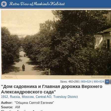
Retro View of Mankind's Habitat
Sizes:
482×280
|
900×524
|
900×524
W
"Дом садовника и Главная дорожка Верхнего
319,780
1,406,294
159,978
8,286
29,243
5,916
53,034
2,283
Александровского сада"
1912
,
Russia
,
Moscow
,
Central AO
,
Tverskoy District
Author:
"Община Святой Евгении"
Source:
АМ