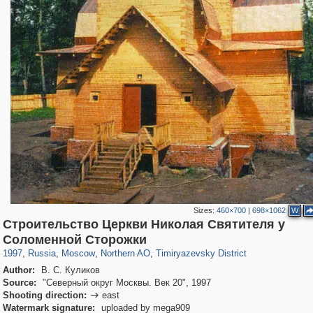
Sizes:
460×700
|
698×1062
W
Строительство Церкви Николая Святителя у
319,716
1,405,755
8,286
22,533
29,243
598
2,961
136
Соломенной Сторожки
1997
,
Russia
,
Moscow
,
Northern AO
,
Timiryazevsky District
Author:
В. С. Куликов
Source:
"Северный округ Москвы. Век 20", 1997
Shooting direction:
east

Watermark signature:
uploaded by mega909