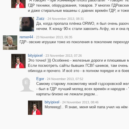
"А говорят - при Хоннекере плохо работали!" - говорят т
ГДР техники, оборудования, товаров. У многих ГДРовски
и даже стиральные машины с давних времён ГДР, и тоже р
Ziatz
·
24 November 2013, 08:31
Да, когда пропала плёнка ORWO, я был очень разоча
нечем. К концу 90-х стали завозить Агфу, но и она 
remer44
·
23 November 2013, 06:35
ГДР- овские игрушки тоже из поколения в поколение переход
bityipixel
·
23 November 2013, 07:26
Это точно! ))) Особенно - железные дороги и плюшевые 
Если посмотреть сайты бывших ГСВГ-шников, там очень
обихода и прочего. И всё это - в полном порядке и в боев
Egor
·
24 November 2013, 07:52
E
Самому старому локомотиву моей гэдээровской желе
- был в ГДР лучший мопед всех времён и народов - 
карпаты близко не лежали рядом...
bityipixel
·
24 November 2013, 08:46
Мопееед!.. Я знаю, меня мой папа учил на нём е