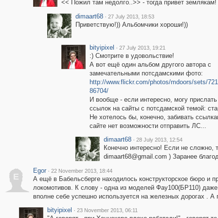
<< Пожил там недолго..>> - тогда привет землякам! )
dimaart68
·
27 July 2013, 18:53
Приветствую!)) Альбомчики хороши!))
bityipixel
·
27 July 2013, 19:21
:) Смотрите в удовольствие!
А вот ещё один альбом другого автора с
замечательными потсдамскими фото:
http://www.flickr.com/photos/mdoors/sets/7
86704/
И вообще - если интересно, могу прислать
ссылок на сайты с потсдамской темой: ста
Не хотелось бы, конечно, забивать ссылка
сайте нет возможности отправить ЛС...
dimaart68
·
28 July 2013, 12:54
Конечно интересно! Если не сложно, 
dimaart68@gmail.com ) Заранее благод
Egor
·
22 November 2013, 18:44
E
А ещё в Бабельсберге находилось конструкторское бюро и п
локомотивов. К слову - одна из моделей Фау100(БР110) даже
вполне себе успешно используется на железных дорогах . А г
bityipixel
·
23 November 2013, 06:11