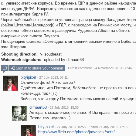
г., университетские корпуса. Во времена ГДР в данном районе находил
киностудия ДЕФА. Впервые упоминается как отдельное поселение в 13
при императоре Карле IV.
Через Бабельсберг проходила условная граница между Западным Бер
(район Штеглиц-Целендорф) и ГДР, с переходом на Глиникском мосту, н
состоялся обмен советского разведчика Рудольфа Абеля на сбитого
американского пилота Пауэрса.
По сценарию фильма «Семнадцать мгновений весны» именно в Бабель
жил Штирлиц.
Shooting direction:
southeast

Watermark signature:
uploaded by dimaart68
13
Sign in to share your opinion
Latest comment: 24 November 2013, 08:46
bityipixel
·
27 July 2013, 07:11
Отличное фото! А кто автор?
Сдаётся мне, что Потсдам, Бабельсберг- не просто так в ваш
коллекцци, так? :) :)
Забавно, что и карту Потсдама теперь можно на сайте увидеть
dimaart68
·
27 July 2013, 15:33
Автора, к сожалению, не знаю. И Вы правы - не просто так
Пожил там недолго...)
bityipixel
·
·
27 July 2013, 16:55
Edited 27 July 2013, 17:15
http://www.flickr.com/photos/jmvanelk/sets/