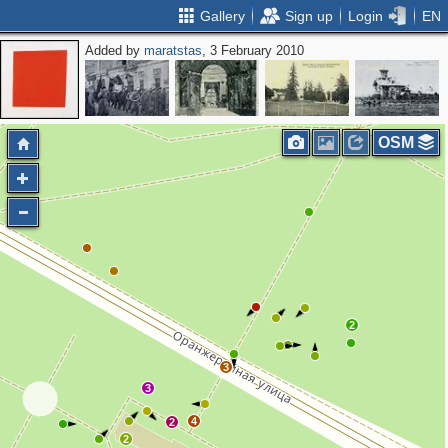
Gallery
Sign up
Login
EN
Added by
maratstas
, 3 February 2010
OSM
2
3
3
4
2
2