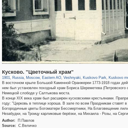
319,878
1,407,206
8,286
20,939
29,248
306
2,289
66
1,514
53
1,150
Кусково. "Цветочный храм"
1901
,
Russia
,
Moscow
,
Eastern AO
,
Veshnyaki
,
Kuskovo Park
,
Kuskovo m
В восточном крыле Большой Каменной Оранжереи 1773-1918 годах дей
нем был установлен походный храм Бориса Шереметева (Петровского с
Немецкой слободе у Салтыкова моста.
В конце XIX века храм был расширен кусковскими крестьянами. Прапра
году: "Церковь в теплице хороша. В зале по всем Праздникам ставят в
Богородичные цветы Богоматери Бессмертники, На Благовещение лили
Незабудки, на Троицу карликовые берёзки, на Михаила - Розы, на Серг
Author:
П.Павлов
Source:
С.Величко