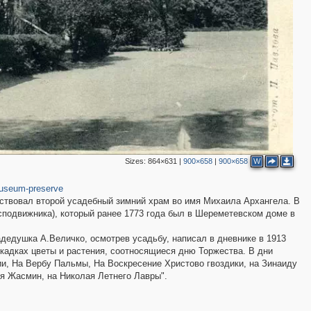
2
2
7
Sizes:
864×631
|
900×658
|
900×658
W
37
useum-preserve
ствовал второй усадебный зимний храм во имя Михаила Архангела. В
подвижника), который ранее 1773 года был в Шереметевском доме в
4
дедушка А.Величко, осмотрев усадьбу, написал в дневнике в 1913
3
 кадках цветы и растения, соотносящиеся дню Торжества. В дни
и, На Вербу Пальмы, На Воскресение Христово гвоздики, на Зинаиду
4
ия Жасмин, на Николая Летнего Лавры".
2