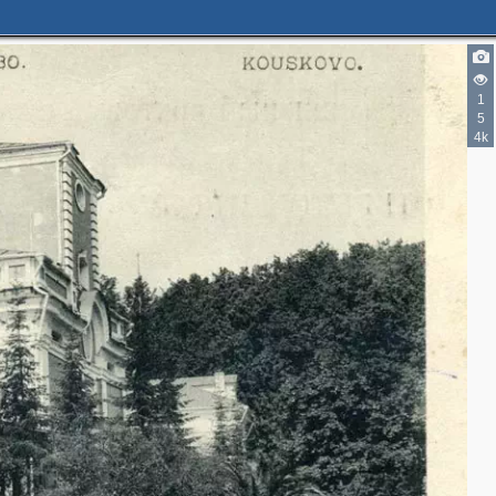
1
5
4k