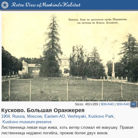
Retro View of Mankind's Habitat
Sizes:
482×289
|
900×540
|
900×540
W
319,968
1,407,793
8,295
20,953
29,263
306
2,290
66
1,514
53
Кусково. Большая Оранжерея
1,150
37
1904
,
Russia
,
Moscow
,
Eastern AO
,
Veshnyaki
,
Kuskovo Park
,
Kuskovo museum-preserve
Лиственница левая еще жива, хоть ветер сломал её макушку. Правая
лиственница недавно погибла, прожив более двух веков.