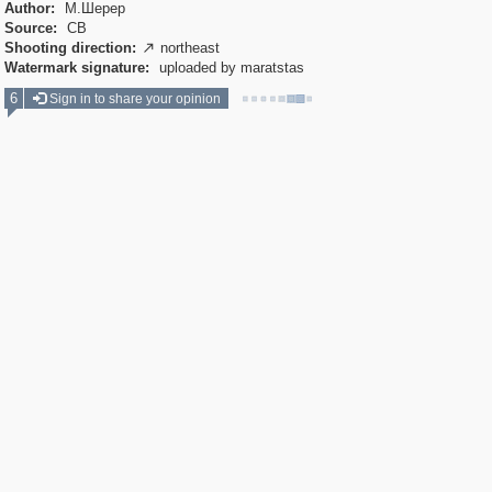
Author:
М.Шерер
Source:
СВ
Shooting direction:
northeast

Watermark signature:
uploaded by maratstas
6
Sign in to share your opinion