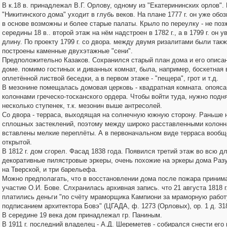
В к.18 в. принадлежал В.Г. Орлову, одному из "Екатерининских орлов".
"Никитинского дома" уходит в глубь веков. На плане 1777 г. он уже обоз
в основе возможны и более старые палаты. Крыло по переулку - не поз
середины 18 в.. второй этаж на нём надстроен в 1782 г., а в 1799 г. он у
длину. По проекту 1799 г. со двора. между двумя ризалитами были так
построены каменные двухэтажные "сени".
Предположительно Казаков. Сохранился старый план дома и его описан
доме. помимо гостиных и диванных комнат, была, например, боскетная 
оплетённой листвой беседки, а в первом этаже - "пещера", грот и т.д.
В мезонине помещалась домовая церковь - квадратная комната. опояса
колоннами греческо-тосканского ордера. Чтобы войти туда, нужно подн
несколько ступенек, т.к. мезонин выше антресолей.
Со двора - терраса, выходящая на солнечную южную сторону. Раньше 
сплошных застеклений, поэтому между широко расставленными колон
вставлены мелкие переплёты. А в первоначальном виде терраса вообщ
открытой.
В 1812 г. дом сгорел. Фасад 1838 года. Появился третий этаж во всю дл
декоративные пилястровые эркеры, очень похожие на эркеры дома Раз
на Тверской, и три барельефа.
Можно предполагать, что в восстановлении дома после пожара приним
участие О.И. Бове. Слхранилась архивная запись. что 21 августа 1818 г
платились деньги "по счёту мраморщика Кампиони за мраморную работ
подписанием архитектора Бовэ" (ЦГАДА, ф. 1273 (Орловых), ор. 1 д. 3188
В середине 19 века дом принадлежал гр. Паниным.
В 1911 г. последний владелец - А.Д. Шереметев - собирался снести его 