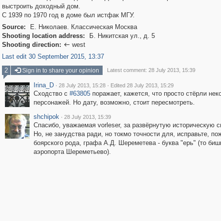
выстроить доходный дом.
С 1939 по 1970 год в доме был истфак МГУ.
Source:
Е. Николаев. Классическая Москва
Shooting location address:
Б. Никитская ул., д. 5
Shooting direction:
west

Last edit 30 September 2015, 13:37
2
Sign in to share your opinion
Latest comment: 28 July 2013, 15:39
Irina_D
·
·
28 July 2013, 15:28
Edited 28 July 2013, 15:29
Сходство с
#63805
поражает, кажется, что просто стёрли нек
персонажей. Но дату, возможно, стоит пересмотреть.
shchipok
·
28 July 2013, 15:39
Спасибо, уважаемая vorleser, за развёрнутую историческую 
Но, не занудства ради, но токмо точности для, исправьте, 
боярского рода, графа А.Д. Шереметева - буква "ерь" (то бишь
аэропорта Шереметьево).