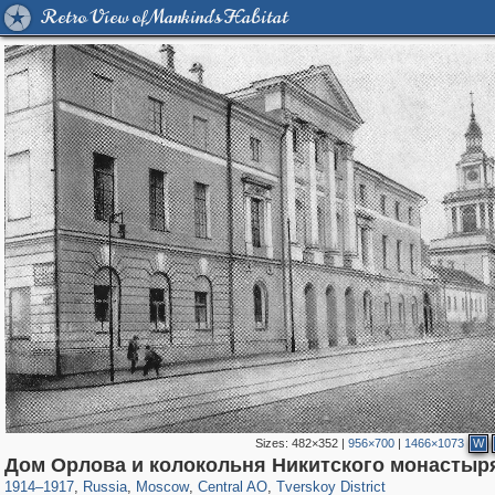
Retro View of Mankind's Habitat
Sizes:
482×352
|
956×700
|
1466×1073
W
319,882
1,407,325
160,021
8,286
29,248
5,916
53,055
2,283
Дом Орлова и колокольня Никитского монастыр
1914
–
1917
,
Russia
,
Moscow
,
Central AO
,
Tverskoy District