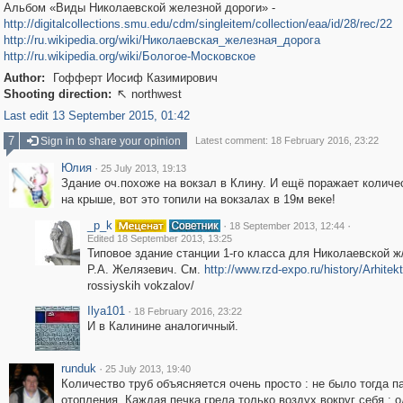
Альбом «Виды Николаевской железной дороги» -
http://digitalcollections.smu.edu/cdm/singleitem/collection/eaa/id/28/rec/22
http://ru.wikipedia.org/wiki/Николаевская_железная_дорога
http://ru.wikipedia.org/wiki/Бологое-Московское
Author:
Гофферт Иосиф Казимирович
Shooting direction:
northwest

Last edit 13 September 2015, 01:42
7
Sign in to share your opinion
Latest comment: 18 February 2016, 23:22
Юлия
·
25 July 2013, 19:13
Здание оч.похоже на вокзал в Клину. И ещё поражает количе
на крыше, вот это топили на вокзалах в 19м веке!
_p_k
·
·
18 September 2013, 12:44
Edited 18 September 2013, 13:25
Типовое здание станции 1-го класса для Николаевской ж/
Р.А. Желязевич. См.
http://www.rzd-expo.ru/history/Arhitek
rossiyskih vokzalov/
Ilya101
·
18 February 2016, 23:22
И в Калинине аналогичный.
runduk
·
25 July 2013, 19:40
Количество труб объясняется очень просто : не было тогда п
отопления. Каждая печка грела только воздух вокруг себя : 