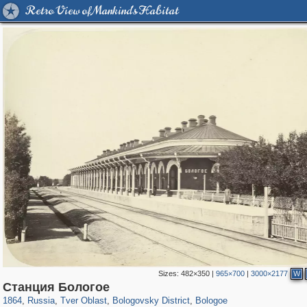
Retro View of Mankind's Habitat
Sizes:
482×350
|
965×700
|
3000×2177
W
22,593
1,406,517
544
29,243
265
14
173
9
Станция Бологое
1864
,
Russia
,
Tver Oblast
,
Bologovsky District
,
Bologoe