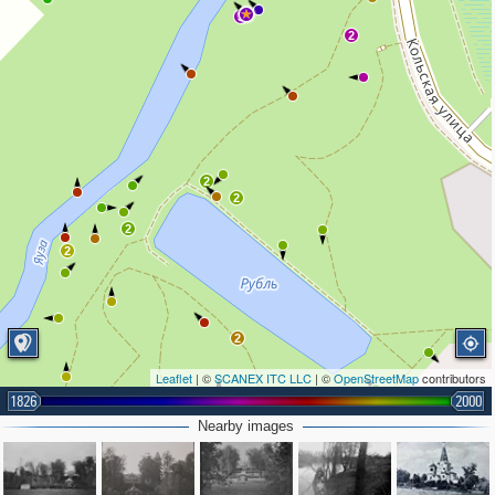
3
2
2
2
2
2
2
Leaflet
| ©
SCANEX ITC LLC
| ©
OpenStreetMap
contributors
1826
2000
Nearby images