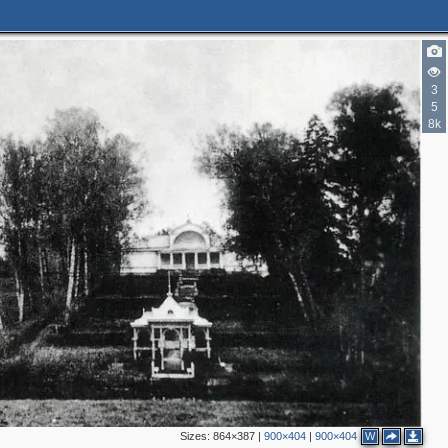
3
5
8k
2
2
2
2
6
6
2
2
Sizes:
864×387
|
900×404
|
900×404
W