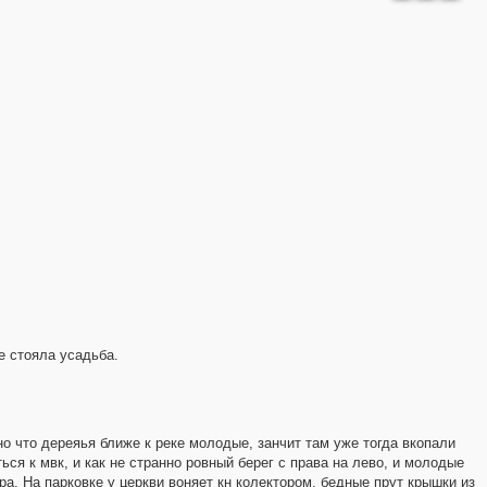
де стояла усадьба.
но что дереяья ближе к реке молодые, занчит там уже тогда вкопали
ся к мвк, и как не странно ровный берег с права на лево, и молодые
а. На парковке у церкви воняет кн колектором, бедные прут крышки из