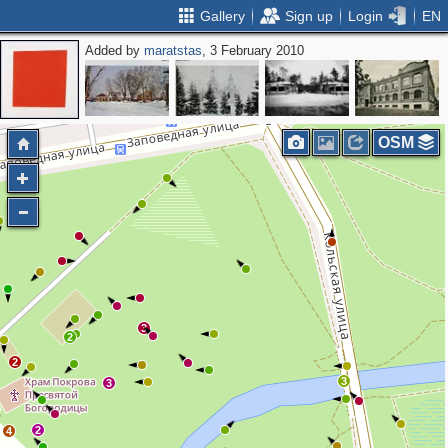
Gallery
Sign up
Login
EN
Added by
maratstas
, 3 February 2010
OSM
3
2
2
3
3
2
4