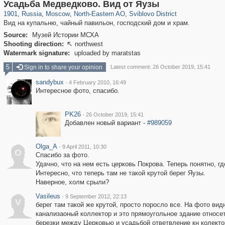
319,861
1,406,871
8,286
24,490
29,248
250
539
4
Усадьба Медведково. Вид от Яузы
1901
,
Russia
,
Moscow
,
North-Eastern AO
,
Sviblovo District
Вид на купальню, чайный павильон, господский дом и храм.
Source:
Музей Истории МСХА
Shooting direction:
northwest

Watermark signature:
uploaded by maratstas
5
Sign in to share your opinion
Latest comment: 26 October 2019, 15:41
sandybux
·
4 February 2010, 16:49
Интересное фото, спасибо.
PK26
·
26 October 2019, 15:41
Добавлен новый вариант -
#989059
Olga_A
·
9 April 2011, 10:30
O
Спасибо за фото.
Удачно, что на нем есть церковь Покрова. Теперь понятно, г
Интересно, что теперь там не такой крутой берег Яузы.
Наверное, холм срыли?
Vasileus
·
9 September 2012, 22:13
V
берег там такой же крутой, просто поросло все. На фото вид
канализаоный коллектор и это прямоугольное здание относеть
березки между Церковью и усадьбой ответвление кн колектор