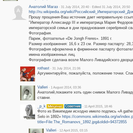
Анатолий Магаз
·
·
31 July 2014, 20:40
Edited 31 July 2014, 20:50
А
http://ru.wikipedia.org/wiki/Российский_Императорский_
Прошу прощения-Ваш источник дает неправильную ссыл
"Император Александр III и императрица Мария Федоров
императорской семьи в дни празднования серебряной сва
Фотография.
Париж, фотоателье «De Jongh Freres». 1891 г.
Размер изображения: 16,6 х 23 см. Размер паспарту: 28,3
Фотография оформлена в фирменное паспарту фотоатель
имена изображенных лиц.
Фотография сделана возле Малого Ливадийского дворца
rothast
·
31 July 2014, 21:06
Аргументируйте, пожалуйста, положение точки. Спа
Valleri
·
1 August 2014, 03:36
Анатолий,покажите хоть один снимок Малого Ливади
ставни.
_p_k
·
11 April 2015, 18:46
Фото из Википедии исходно имело подпись «A gatheri
Selo in 1892»
https://commons.wikimedia.org/w/index.
title=File:The_Romanovs_1892.jpg&oldid=94372855
Valleri
·
12 April 2015, 03:15