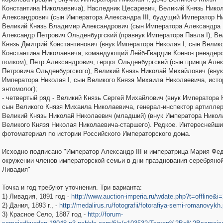
Константина Николаевича), Наследник Цесаревич, Великий Князь Нико
Александрович (сын Императора Александра III, будущий Император Ник
Великий Князь Владимир Александрович (сын Императора Александра II
Александр Петрович Ольденбургский (правнук Императора Павла I), Ве
Князь Дмитрий Константинович (внук Императора Николая I, сын Велико
Константина Николаевича, командующий Лейб-Гвардии Конно-гренадер
полком), Петр Александрович, герцог Ольденбургский (сын принца Але
Петровича Ольденбургского), Великий Князь Николай Михайлович (внук
Императора Николая I, сын Великого Князя Михаила Николаевича, исто
энтомолог);
- четвертый ряд - Великий Князь Сергей Михайлович (внук Императора 
сын Великого Князя Михаила Николаевича, генерал-инспектор артиллер
Великий Князь Николай Николаевич (младший) (внук Императора Никола
Великого Князя Николая Николаевича-старшего). Редкое. Интереснейш
фотоматериал по истории Российского Императорского дома.
Исходно подписано "Император Александр III и императрица Мария Фе
окружении членов императорской семьи в дни празднования серебряно
Ливадия"
Точка и год требуют уточнения. Три варианта:
1) Ливадия, 1891 год -
http://www.auction-imperia.ru/wdate.php?t=offline&i
2) Дания, 1893 г., -
http://medalirus.ru/fotografii/fotorafiya-semi-romanovykh
3) Красное Село, 1887 год -
http://forum-