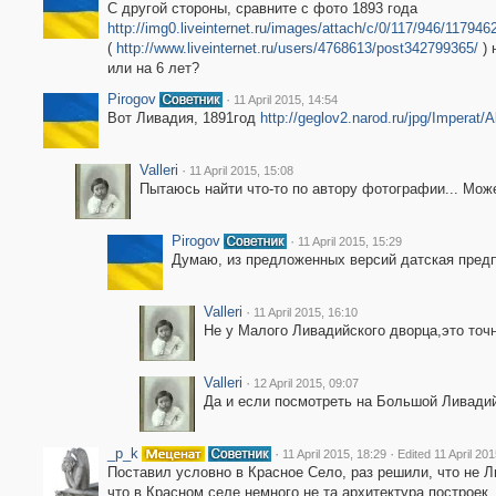
С другой стороны, сравните с фото 1893 года
http://img0.liveinternet.ru/images/attach/c/0/117/94
(
http://www.liveinternet.ru/users/4768613/post342799365/
) 
или на 6 лет?
Pirogov
·
11 April 2015, 14:54
Вот Ливадия, 1891год
http://geglov2.narod.ru/jpg/Imperat/A
Valleri
·
11 April 2015, 15:08
Пытаюсь найти что-то по автору фотографии... Может
Pirogov
·
11 April 2015, 15:29
Думаю, из предложенных версий датская предп
Valleri
·
11 April 2015, 16:10
Не у Малого Ливадийского дворца,это точн
Valleri
·
12 April 2015, 09:07
Да и если посмотреть на Большой Ливади
_p_k
·
·
11 April 2015, 18:29
Edited 11 April 20
Поставил условно в Красное Село, раз решили, что не Л
что в Красном селе немного не та архитектура построек