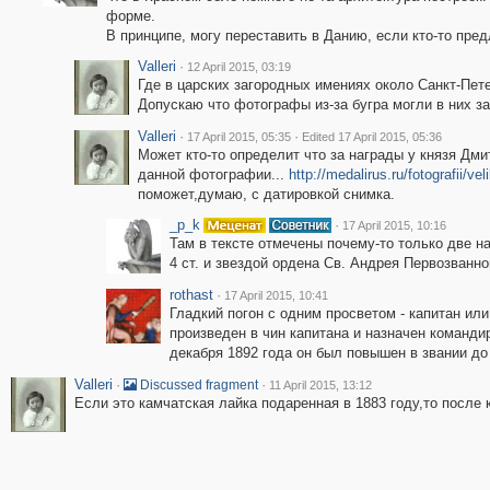
форме.
В принципе, могу переставить в Данию, если кто-то пред
Valleri
·
12 April 2015, 03:19
Где в царских загородных имениях около Санкт-Пет
Допускаю что фотографы из-за бугра могли в них запу
Valleri
·
·
17 April 2015, 05:35
Edited 17 April 2015, 05:36
Может кто-то определит что за награды у князя Дми
данной фотографии...
http://medalirus.ru/fotografii/v
поможет,думаю, с датировкой снимка.
_p_k
·
17 April 2015, 10:16
Там в тексте отмечены почему-то только две н
4 ст. и звездой ордена Св. Андрея Первозванно
rothast
·
17 April 2015, 10:41
Гладкий погон с одним просветом - капитан или
произведен в чин капитана и назначен команди
декабря 1892 года он был повышен в звании до
Valleri
·
·
Discussed fragment
11 April 2015, 13:12
Если это камчатская лайка подаренная в 1883 году,то после 