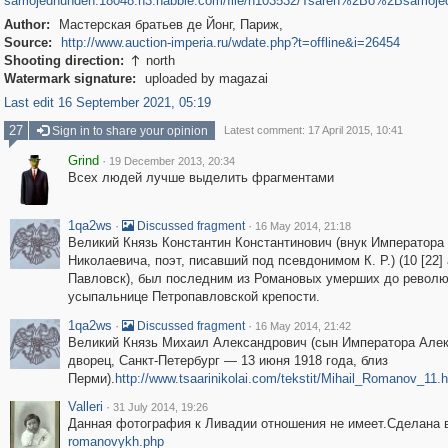
samojedhunden.18048.n3.nabble.com/file/n103532/Tsaren%2Bo%2Bsamojed
Author:
Мастерская братьев де Йонг, Париж,
Source:
http://www.auction-imperia.ru/wdate.php?t=offline&i=26454
Shooting direction:
north

Watermark signature:
uploaded by magazai
Last edit 16 September 2021, 05:19
27
Sign in to share your opinion
Latest comment: 17 April 2015, 10:41
Grind
·
19 December 2013, 20:34
Всех людей лучше выделить фрагментами
1qa2ws
·
·
Discussed fragment
16 May 2014, 21:18
Великий Князь Константин Константинович (внук Императора 
Николаевича, поэт, писавший под псевдонимом К. Р.) (10 [22]
Павловск), был последним из Романовых умерших до револю
усыпальнице Петропавловской крепости.
1qa2ws
·
·
Discussed fragment
16 May 2014, 21:42
Великий Князь Михаил Александрович (сын Императора Алексан
дворец, Санкт-Петербург — 13 июня 1918 года, близ
Перми).
http://www.tsaarinikolai.com/tekstit/Mihail_Romanov_11.
Valleri
·
31 July 2014, 19:26
Данная фотография к Ливадии отношения не имеет.Сделана 
romanovykh.php