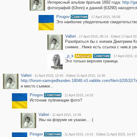
Интересный альбом братьев 1892 года:
http://g
фотографий (63nnn) и данной (63290) находятся
Pirogov
·
17 April 2015, 06:08
Это наиболее убедительное свидетельств
Valleri
·
·
17 April 2015, 06:14
Edited 17 April 2
Разобраться бы с князем Дмитрием Ко
снимке...Ниже есть ссылка с ним,в у
_p_k
·
17 April 2015, 1
Это только верхняя граница.
Valleri
·
·
11 April 2015, 12:45
Edited 11 April 2015, 12:46
http://forum-samojedhunden.18048.n3.nabble.com/file/n103532
и место съемки...
Pirogov
·
11 April 2015, 14:33
Источник публикации фото?
Valleri
·
11 April 2015, 14:39
Увы на форуме не указан... :(
Pirogov
·
·
11 April 2015, 14:41
Edited 11 April 2015, 14:47