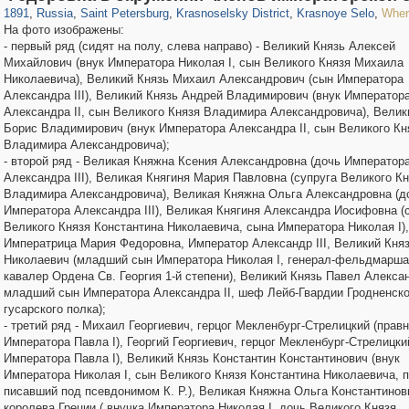
1891
,
Russia
,
Saint Petersburg
,
Krasnoselsky District
,
Krasnoye Selo
,
Where
На фото изображены:
- первый ряд (сидят на полу, слева направо) - Великий Князь Алексей
Михайлович (внук Императора Николая I, сын Великого Князя Михаила
Николаевича), Великий Князь Михаил Александрович (сын Императора
Александра III), Великий Князь Андрей Владимирович (внук Император
Александра II, сын Великого Князя Владимира Александровича), Велик
Борис Владимирович (внук Императора Александра II, сын Великого Кн
Владимира Александровича);
- второй ряд - Великая Княжна Ксения Александровна (дочь Император
Александра III), Великая Княгиня Мария Павловна (супруга Великого К
Владимира Александровича), Великая Княжна Ольга Александровна (д
Императора Александра III), Великая Княгиня Александра Иосифовна (
Великого Князя Константина Николаевича, сына Императора Николая I),
Императрица Мария Федоровна, Император Александр III, Великий Кня
Николаевич (младший сын Императора Николая I, генерал-фельдмарша
кавалер Ордена Св. Георгия 1-й степени), Великий Князь Павел Алекса
младший сын Императора Александра II, шеф Лейб-Гвардии Гродненско
гусарского полка);
- третий ряд - Михаил Георгиевич, герцог Мекленбург-Стрелицкий (правн
Императора Павла I), Георгий Георгиевич, герцог Мекленбург-Стрелицки
Императора Павла I), Великий Князь Константин Константинович (внук
Императора Николая I, сын Великого Князя Константина Николаевича, п
писавший под псевдонимом К. Р.), Великая Княжна Ольга Константинов
королева Греции ( внучка Императора Николая I, дочь Великого Князя