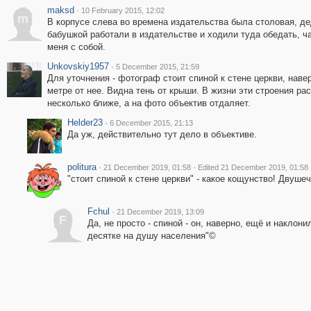
maksd
·
10 February 2015, 12:02
m
В корпусе слева во времена издательства была столовая, д
бабушкой работали в издательстве и ходили туда обедать, ч
меня с собой.
Unkovskiy1957
·
5 December 2015, 21:59
Для уточнения - фотограф стоит спиной к стене церкви, наве
метре от нее. Видна тень от крыши. В жизни эти строения р
несколько ближе, а на фото объектив отдаляет.
Helder23
·
6 December 2015, 21:13
Да уж, действительно тут дело в объективе.
politura
·
·
21 December 2019, 01:58
Edited 21 December 2019, 01:58
"стоит спиной к стене церкви" - какое кощунство! Двушеч
Fchul
·
21 December 2019, 13:09
F
Да, не просто - спиной - он, наверно, ещё и наклони
десятке на душу населения"©