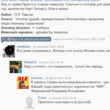
Вид от храма Приюта в сторону переулка. Спальни и столовая для ребя
год, архитектор Карл Гиппиус). Игра в крокет.
Author:
П.П. Павлов
Source:
"Альбом зданий, принадлежащих Московскому городскому
общественному управлению"
Shooting direction:
northeast

Watermark signature:
uploaded by maratstas
9
Sign in to share your opinion
Latest comment: 21 December 2019, 13:09
sandybux
·
26 December 2010, 09:53
Все дома сохранились. Вообще этот уголок Москвы очень ин
Helder23
·
18 June 2012, 07:34
Надо уточнить, что сохранились, только без веранд.
Vorchun
·
20 March 2013, 14:30
В корпусе справа была маааленькая комнатка , где 
бывший тогда юрисконсульт издательства "МИР" ,
Жириновский Владимир Вольфович.
Fchul
·
1 February 2014, 07:36
F
Приютили сына юриста (и русской).