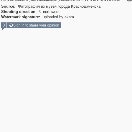
Source:
Фотография из музея города Красноармейска
Shooting direction:
northwest

Watermark signature:
uploaded by akam
0
Sign in to share your opinion