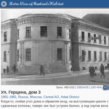
Retro View of Mankind's Habitat
Sizes:
482×310
|
1050×676
|
1307×841
W
319,716
1,405,783
159,930
8,286
29,243
5,916
13,484
356
Ул. Герцена, дом 3
1955
–
1965
,
Russia
,
Moscow
,
Central AO
,
Arbat District
Когда-то, огибая угол дома и обрамляя вход, на выступающем цоколе с
сдвоенные колонны, поверх них был устроен балкон, а под портик вела