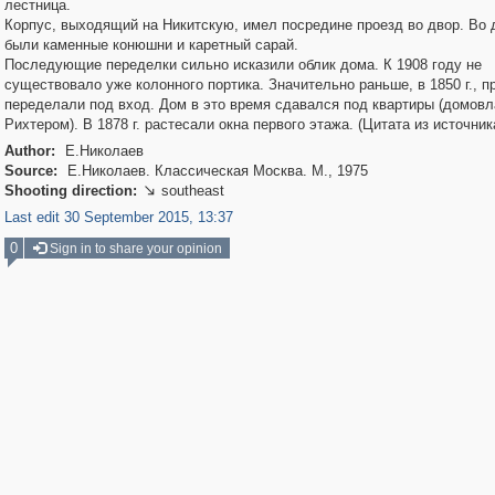
лестница.
Корпус, выходящий на Никитскую, имел посредине проезд во двор. Во 
были каменные конюшни и каретный сарай.
Последующие переделки сильно исказили облик дома. К 1908 году не
существовало уже колонного портика. Значительно раньше, в 1850 г., п
переделали под вход. Дом в это время сдавался под квартиры (домов
Рихтером). В 1878 г. растесали окна первого этажа. (Цитата из источник
Author:
Е.Николаев
Source:
Е.Николаев. Классическая Москва. М., 1975
Shooting direction:
southeast

Last edit 30 September 2015, 13:37
0
Sign in to share your opinion