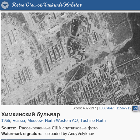
Retro View of Mankind's Habitat
Sizes:
482×297
|
1050×647
|
1156×712
W
319,882
1,407,401
8,286
8,080
29,248
112
750
12
Химкинский бульвар
1966
,
Russia
,
Moscow
,
North-Western AO
,
Tushino North
Source:
Рассекреченные США спутниковые фото
Watermark signature:
uploaded by AndyVolykhov