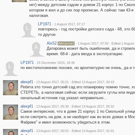
нет) между детским садом и домом 21 корпус 1 по Смол
котором я жил и до сих пор прописан. А сейчас там 43-я
налоговая.
LP1971
·
1 August 2017, 07:17
L
повторюсь - год постройки детского сада - 68, это 66
то другое.
Alx52
·
·
1 August 2017, 07:50
Edited 1 August
A
Датировка может быть ошибочная, да и строили
время. 68-й - дата ввода в эксплуатацию.
LP1971
·
15 December 2015, 18:36
L
по местоположению похоже, но архитектурно не очень, да и го
alexpf1
·
·
13 August 2017, 00:21
Edited 13 August 2017, 00:43
Ребята это точно детский сад его планировку помню точно,
СТЕРЕТЬ, а налоговая сейчас если загрузите гуглы или я
начальный источник год указал неправильно...
alexpf1
·
·
13 August 2017, 00:30
Edited 13 August 2017, 00:32
Самое интересное, что в доме 21 корпус 1 по Смольной ули
если смотреть на дом, а не наоборот как во всех домах в Мос
Фабрике" и имел возможность убедиться в этом.
alexpf1
·
·
13 August 2017, 00:52
Edited 13 August 2017, 01:01