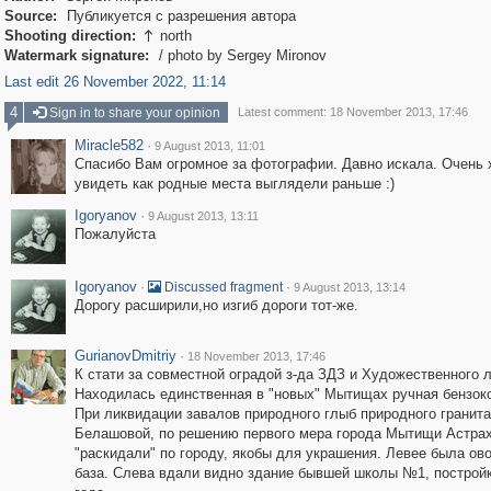
Source:
Публикуется с разрешения автора
Shooting direction:
north

Watermark signature:
/ photo by Sergey Mironov
Last edit 26 November 2022, 11:14
4
Sign in to share your opinion
Latest comment: 18 November 2013, 17:46
Miracle582
·
9 August 2013, 11:01
Спасибо Вам огромное за фотографии. Давно искала. Очень 
увидеть как родные места выглядели раньше :)
Igoryanov
·
9 August 2013, 13:11
Пожалуйста
Igoryanov
·
·
Discussed fragment
9 August 2013, 13:14
Дорогу расширили,но изгиб дороги тот-же.
GurianovDmitriy
·
18 November 2013, 17:46
К стати за совместной оградой з-да ЗДЗ и Художественного л
Находилась единственная в "новых" Мытищах ручная бензок
При ликвидации завалов природного глыб природного гранита
Белашовой, по решению первого мера города Мытищи Астрах
"раскидали" по городу, якобы для украшения. Левее была ов
база. Слева вдали видно здание бывшей школы №1, построй