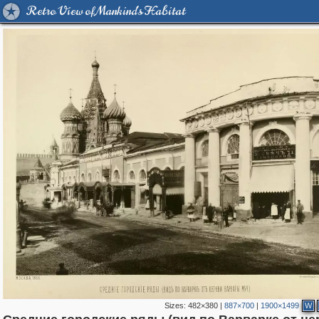
Retro View of Mankind's Habitat
Sizes:
482×380
|
887×700
|
1900×1499
W