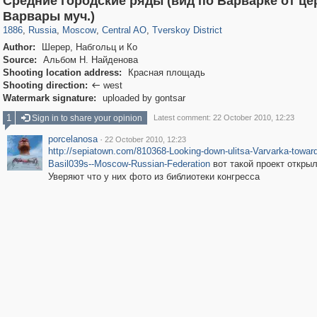
Средние городские ряды (вид по Варварке от це
319,864
1,406,672
160,010
8,286
29,243
5,916
53,052
2,283
Варвары муч.)
1886
,
Russia
,
Moscow
,
Central AO
,
Tverskoy District
Author:
Шерер, Набгольц и Ко
Source:
Альбом Н. Найденова
Shooting location address:
Красная площадь
Shooting direction:
west

Watermark signature:
uploaded by gontsar
1
Sign in to share your opinion
Latest comment: 22 October 2010, 12:23
porcelanosa
·
22 October 2010, 12:23
http://sepiatown.com/810368-Looking-down-ulitsa-Varvarka-toward
Basil039s--Moscow-Russian-Federation
вот такой проект открыл
Уверяют что у них фото из библиотеки конгресса