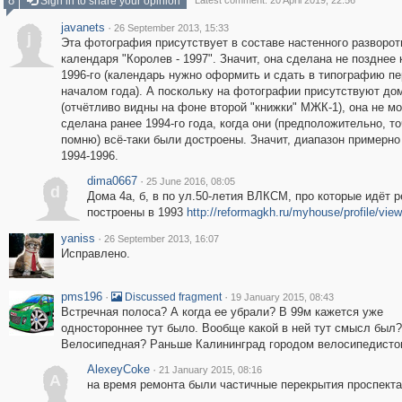
8
Sign in to share your opinion
Latest comment: 20 April 2019, 22:56
javanets
·
26 September 2013, 15:33
j
Эта фотография присутствует в составе настенного разворот
календаря "Королев - 1997". Значит, она сделана не позднее 
1996-го (календарь нужно оформить и сдать в типографию п
началом года). А поскольку на фотографии присутствуют д
(отчётливо видны на фоне второй "книжки" МЖК-1), она не м
сделана ранее 1994-го года, когда они (предположительно, то
помню) всё-таки были достроены. Значит, диапазон примерно 
1994-1996.
dima0667
·
25 June 2016, 08:05
d
Дома 4а, б, в по ул.50-летия ВЛКСМ, про которые идёт р
построены в 1993
http://reformagkh.ru/myhouse/profile/vie
yaniss
·
26 September 2013, 16:07
Исправлено.
pms196
·
·
Discussed fragment
19 January 2015, 08:43
Встречная полоса? А когда ее убрали? В 99м кажется уже
одностороннее тут было. Вообще какой в ней тут смысл был?
Велосипедная? Раньше Калининград городом велосипедисто
AlexeyCoke
·
21 January 2015, 08:16
A
на время ремонта были частичные перекрытия проспекта