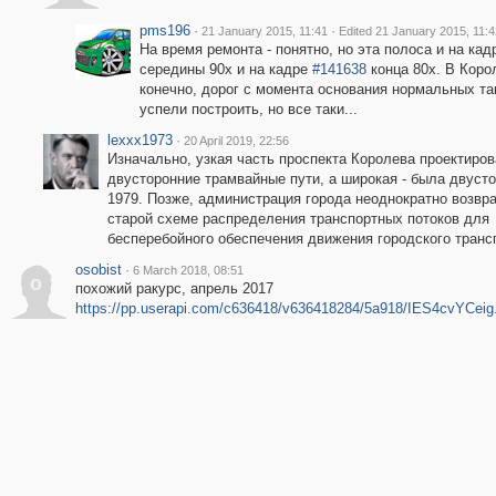
pms196
·
·
21 January 2015, 11:41
Edited 21 January 2015, 11:4
На время ремонта - понятно, но эта полоса и на кад
середины 90х и на кадре
#141638
конца 80х. В Коро
конечно, дорог с момента основания нормальных так
успели построить, но все таки...
lexxx1973
·
20 April 2019, 22:56
Изначально, узкая часть проспекта Королева проектиро
двусторонние трамвайные пути, а широкая - была двуст
1979. Позже, администрация города неоднократно возвр
старой схеме распределения транспортных потоков для
бесперебойного обеспечения движения городского транс
osobist
·
6 March 2018, 08:51
o
похожий ракурс, апрель 2017
https://pp.userapi.com/c636418/v636418284/5a918/IES4cvYCeig.