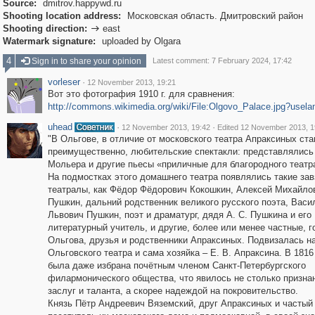
Source:
dmitrov.happywd.ru
Shooting location address:
Московская область. Дмитровский район
Shooting direction:
east

Watermark signature:
uploaded by Olgara
4
Sign in to share your opinion
Latest comment: 7 February 2024, 17:42
vorleser
·
12 November 2013, 19:21
Вот это фотография 1910 г. для сравнения:
http://commons.wikimedia.org/wiki/File:Olgovo_Palace.jpg?usela
uhead
·
·
12 November 2013, 19:42
Edited 12 November 2013, 1
"В Ольгове, в отличие от московского театра Апраксиных ста
преимущественно, любительские спектакли: представлялись
Мольера и другие пьесы «приличные для благородного театр
На подмостках этого домашнего театра появлялись такие за
театралы, как Фёдор Фёдорович Кокошкин, Алексей Михайло
Пушкин, дальний родственник великого русского поэта, Васи
Львович Пушкин, поэт и драматург, дядя А. С. Пушкина и его
литературный учитель, и другие, более или менее частные, г
Ольгова, друзья и родственники Апраксиных. Подвизалась н
Ольговского театра и сама хозяйка – Е. В. Апраксина. В 1816
была даже избрана почётным членом Санкт-Петербургского
филармонического общества, что явилось не столько призна
заслуг и таланта, а скорее надеждой на покровительство.
Князь Пётр Андреевич Вяземский, друг Апраксиных и частый