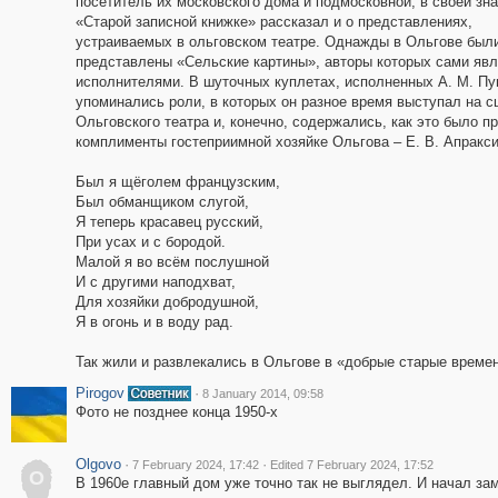
посетитель их московского дома и подмосковной, в своей зн
«Старой записной книжке» рассказал и о представлениях,
устраиваемых в ольговском театре. Однажды в Ольгове был
представлены «Сельские картины», авторы которых сами явл
исполнителями. В шуточных куплетах, исполненных А. М. П
упоминались роли, в которых он разное время выступал на с
Ольговского театра и, конечно, содержались, как это было пр
комплименты гостеприимной хозяйке Ольгова – Е. В. Апракси
Был я щёголем французским,
Был обманщиком слугой,
Я теперь красавец русский,
При усах и с бородой.
Малой я во всём послушной
И с другими наподхват,
Для хозяйки добродушной,
Я в огонь и в воду рад.
Так жили и развлекались в Ольгове в «добрые старые времен
Pirogov
·
8 January 2014, 09:58
Фото не позднее конца 1950-х
Olgovo
·
·
7 February 2024, 17:42
Edited 7 February 2024, 17:52
O
В 1960е главный дом уже точно так не выглядел. И начал зам