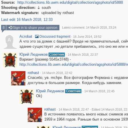
Source:
http://collections.lib.uwm.edu/digital/collection/agsphoto/id/5888
Shooting direction:
south

Watermark signature:
uploaded by rothast
Last edit 16 March 2018, 12:33
8
Sign in to share your opinion
Latest comment: 14 March 2018, 23:24
Acrobat
·
·
Discussed fragment
16 June 2014, 19:52
A
А что это за домик с башней? Вроде не примечательный, сей
здание существует ,но детали прибавились, это оно же или 
Юрий Людников
·
14 March 2018, 22:37
Вариант (размер 5545х3748) -
http://collections.lib.uwm.edu/digital/collection/agsphoto/id/5888/
rothast
·
14 March 2018, 22:42
Спасибо, ув. mchpv. Все фотографии Формана с недавни
доступны в большом размере. Когда-нибудь заменим.
Юрий Людников
·
14 March 2018, 22:45
Ok)
rothast
·
·
14 March 2018, 22:47
Edited 14 March 2018, 22
В источнике появилось много новых снимков из
1959 и 1964 годов. Раньше был в основном 193
Юрий Людников
·
14 March 2018, 23