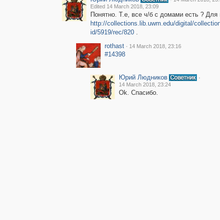
Edited 14 March 2018, 23:09
Понятно. Т.е, все ч/б с домами есть ? Для 
http://collections.lib.uwm.edu/digital/collecti
id/5919/rec/820
.
rothast
·
14 March 2018, 23:16
#14398
Юрий Людников
·
14 March 2018, 23:24
Ok. Спасибо.