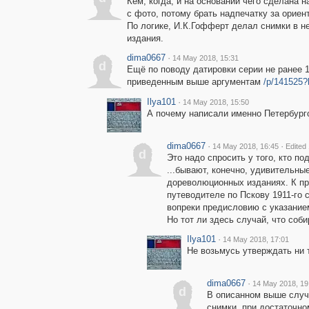
Кем, когда, и на основании чего сделана н
с фото, потому брать надпечатку за ориент
По логике, И.К.Гофферт делал снимки в н
издания.
dima0667
·
14 May 2018, 15:31
d
Ещё по поводу датировки серии не ранее 
приведенным выше аргументам
/p/141525
Ilya101
·
14 May 2018, 15:50
А почему написали именно Петербур
dima0667
·
·
14 May 2018, 16:45
Edited
d
Это надо спросить у того, кто п
...бывают, конечно, удивительны
дореволюционных изданиях. К пр
путеводителе по Пскову 1911-го 
вопреки предисловию с указание
Но тот ли здесь случай, что соб
Ilya101
·
14 May 2018, 17:01
Не возьмусь утверждать ни т
dima0667
·
14 May 2018, 19
d
В описанном выше случ
снимки, при достаточно