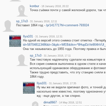
konbur
·
18 January 2018, 20:22
k
Точка съёмки почти у самой железной дороги, так ч
sp_17o3
·
31 January 2018, 12:11
Поставил 1864 год -
/p/141771?hl=comment-793024
Ilya101
·
31 January 2018, 12:31
На одной из версий этого снимка стоит отметка - Петер
id=587048113486&t=3&plc=WEB&tkn=*8HupDzVe904hVU
Она так называлась до 1955 года. Поэтому правка и был
sp_17o3
·
31 January 2018, 17:11
Там текстовую надпечатку сделали на комьютере в 
Вся серия снимков выполнена в одном стиле и каче
использующий одинаковое оборудование и фотомат
Также трудно представить, что эту станцию сняли в 
1864 году.
Ilya101
·
31 January 2018, 17:35
Ну мы же не видели оригинал фото, и точной да
насколько мне известно, поэтому однозначно 
жд - еще другое, а так спорно.
dima0667
·
14 May 2018, 12:51
d