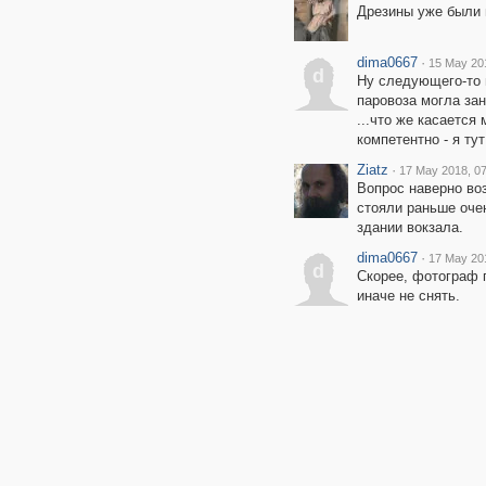
Дрезины уже были 
dima0667
·
15 May 20
d
Ну следующего-то 
паровоза могла зан
...что же касается
компетентно - я ту
Ziatz
·
17 May 2018, 07
Вопрос наверно воз
стояли раньше оче
здании вокзала.
dima0667
·
17 May 20
d
Скорее, фотограф 
иначе не снять.