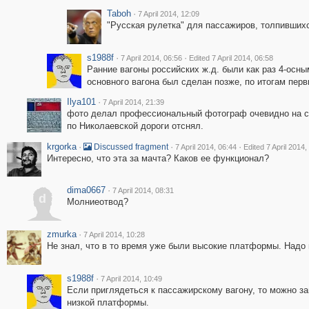
Taboh
·
7 April 2014, 12:09
"Русская рулетка" для пассажиров, толпивших
s1988f
·
·
7 April 2014, 06:56
Edited 7 April 2014, 06:58
Ранние вагоны российских ж.д. были как раз 4-осны
основного вагона был сделан позже, по итогам перв
Ilya101
·
7 April 2014, 21:39
фото делал профессиональный фотограф очевидно на са
по Николаевской дороги отснял.
krgorka
·
·
·
Discussed fragment
7 April 2014, 06:44
Edited 7 April 2014,
Интересно, что эта за мачта? Каков ее функционал?
dima0667
·
7 April 2014, 08:31
d
Молниеотвод?
zmurka
·
7 April 2014, 10:28
Не знал, что в то время уже были высокие платформы. Надо п
s1988f
·
7 April 2014, 10:49
Если приглядеться к пассажирскому вагону, то можно за
низкой платформы.