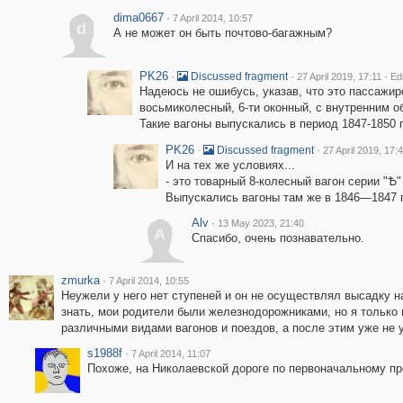
dima0667
·
7 April 2014, 10:57
d
А не может он быть почтово-багажным?
PK26
·
·
·
Discussed fragment
27 April 2019, 17:11
Ed
Надеюсь не ошибусь, указав, что это пассажирс
восьмиколесный, 6-ти оконный, с внутренним о
Такие вагоны выпускались в период 1847-1850 г
PK26
·
·
Discussed fragment
27 April 2019, 17:
И на тех же условиях...
- это товарный 8-колесный вагон серии "Ѣ
Выпускались вагоны там же в 1846—1847 г
Alv
·
13 May 2023, 21:40
A
Спасибо, очень познавательно.
zmurka
·
7 April 2014, 10:55
Неужели у него нет ступеней и он не осуществлял высадку 
знать, мои родители были железнодорожниками, но я только 
различными видами вагонов и поездов, а после этим уже не 
s1988f
·
7 April 2014, 11:07
Похоже, на Николаевской дороге по первоначальному пр