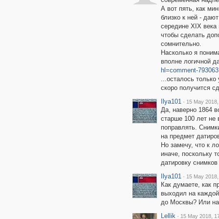
А вот пять, как ми
близко к ней - даю
середине XIX века п
чтобы сделать доп
сомнительно.
Насколько я поним
вполне логичной д
hl=comment-793063
...осталось только
скоро получится с
Ilya101
·
15 May 2018,
Да, наверно 1864 в
старше 100 лет не
поправлять. Снимки
на предмет датиров
Но замечу, что к л
иначе, поскольку т
датировку снимков 
Ilya101
·
15 May 2018,
Как думаете, как 
выходил на каждой
до Москвы? Или на
Lellik
·
15 May 2018, 1