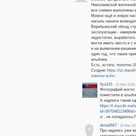
Николаевской железной 
все снимки выполнены 
Можно ещё и новую нас
насыпь начали возводит
Веребьинский обход стр
эксплуатации - наверня
недостатки, выработать
могла иметь место и с 
и на выявление-решени
один год, что также пр
альбома.
Есть, кстати, полотно 1
Сходню
https://izi.tra
solovov-a-i/ru
.
Ilya101
·
15 May 2018,
Фотографий могло 
поместили в альбо
А надписи таким ш
https://i.mycdn.me/
id=587048113486&
w
, не попадалось?
dima0667
·
15 May 20
d
Про надпись уже 
современная надпеч