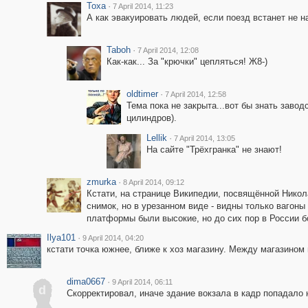
Toxa
·
7 April 2014, 11:23
А как эвакуировать людей, если поезд встанет не на
Taboh
·
7 April 2014, 12:08
Как-как... За "крючки" цепляться! Ж8-)
oldtimer
·
7 April 2014, 12:58
Тема пока не закрыта...вот бы знать завод
цилиндров).
Lellik
·
7 April 2014, 13:05
На сайте "Трёхгранка" не знают!
zmurka
·
8 April 2014, 09:12
Кстати, на странице Википедии, посвящённой Никол
снимок, но в урезанном виде - видны только вагоны
платформы были высокие, но до сих пор в России б
Ilya101
·
9 April 2014, 04:20
кстати точка южнее, ближе к хоз магазину. Между магазином
dima0667
·
9 April 2014, 06:11
d
Скорректировал, иначе здание вокзала в кадр попадало 