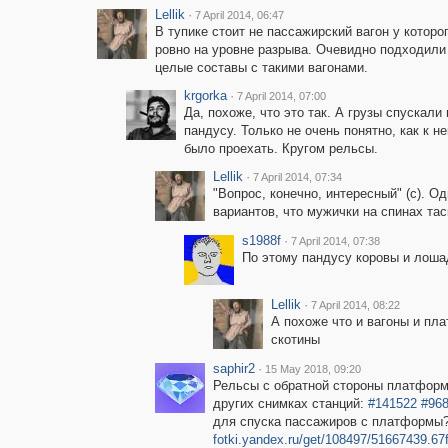
Lellik
·
7 April 2014, 06:47
В тупике стоит не пассажирский вагон у которо
ровно на уровне разрыва. Очевидно подходили
целые составы с такими вагонами.
krgorka
·
7 April 2014, 07:00
Да, похоже, что это так. А грузы спускали 
пандусу. Только не очень понятно, как к н
было проехать. Кругом рельсы.
Lellik
·
7 April 2014, 07:34
"Вопрос, конечно, интересный" (с). Од
вариантов, что мужички на спинах та
s1988f
·
7 April 2014, 07:38
По этому пандусу коровы и лоша
Lellik
·
7 April 2014, 08:22
А похоже что и вагоны и пл
скотины
saphir2
·
15 May 2018, 09:20
Рельсы с обратной стороны платформ
других снимках станций:
#141522
#96
для спуска пассажиров с платформы?
fotki.yandex.ru/get/108497/51667439.6