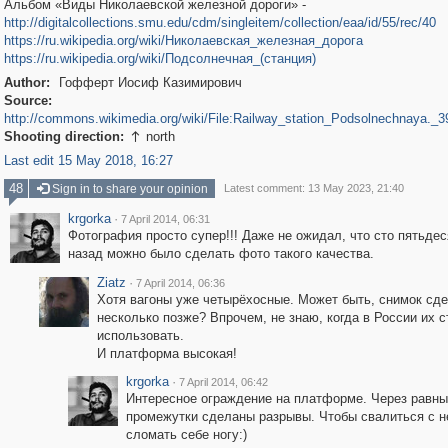
Альбом «Виды Николаевской железной дороги» -
http://digitalcollections.smu.edu/cdm/singleitem/collection/eaa/id/55/rec/40
https://ru.wikipedia.org/wiki/Николаевская_железная_дорога
https://ru.wikipedia.org/wiki/Подсолнечная_(станция)
Author:
Гофферт Иосиф Казимирович
Source:
http://commons.wikimedia.org/wiki/File:Railway_station_Podsolnechnaya._3
Shooting direction:
north

Last edit 15 May 2018, 16:27
48
Sign in to share your opinion
Latest comment: 13 May 2023, 21:40
krgorka
·
7 April 2014, 06:31
Фотография просто супер!!! Даже не ожидал, что сто пятьдес
назад можно было сделать фото такого качества.
Ziatz
·
7 April 2014, 06:36
Хотя вагоны уже четырёхосные. Может быть, снимок сд
несколько позже? Впрочем, не знаю, когда в России их с
использовать.
И платформа высокая!
krgorka
·
7 April 2014, 06:42
Интересное ограждение на платформе. Через равны
промежутки сделаны разрывы. Чтобы свалиться с н
сломать себе ногу:)