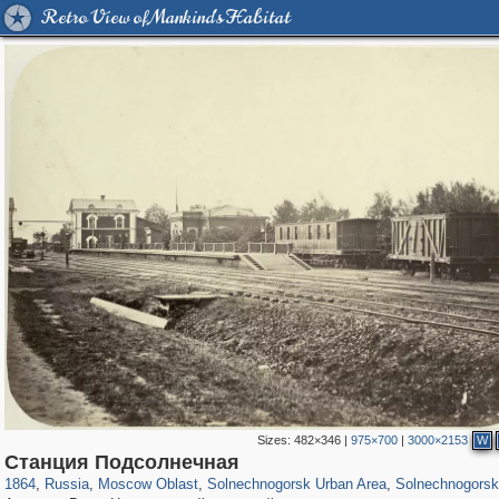
Retro View of Mankind's Habitat
Sizes:
482×346
|
975×700
|
3000×2153
W
96,319
1,406,255
1,691
29,243
2,418
29
1,079
13
Станция Подсолнечная
1864
,
Russia
,
Moscow Oblast
,
Solnechnogorsk Urban Area
,
Solnechnogorsk