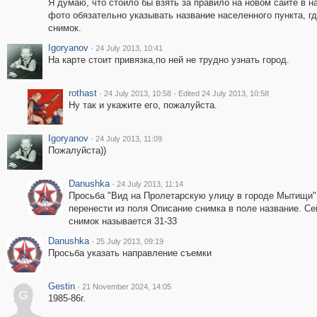
Я думаю, что стоило бы взять за правило на новом сайте в н
фото обязательно указывать название населенного пункта, г
снимок.
Igoryanov
·
24 July 2013, 10:41
На карте стоит привязка,по ней не трудно узнать город.
rothast
·
·
24 July 2013, 10:58
Edited 24 July 2013, 10:58
Ну так и укажите его, пожалуйста.
Igoryanov
·
24 July 2013, 11:09
Пожалуйста))
Danushka
·
24 July 2013, 11:14
Просьба "Вид на Пролетарскую улицу в городе Мытищи"
перенести из поля Описание снимка в поле название. Се
снимок называется 31-33
Danushka
·
25 July 2013, 09:19
Просьба указать направление съемки
Gestin
·
21 November 2024, 14:05
G
1985-86г.