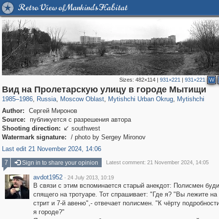
Retro View of Mankind's Habitat
Sizes:
482×114
|
931×221
|
931×221
W
96,438
1,406,761
1,691
29,243
3,146
38
1,403
19
Вид на Пролетарскую улицу в городе Мытищи
1985
–
1986
,
Russia
,
Moscow Oblast
,
Mytishchi Urban Okrug
,
Mytishchi
Author:
Сергей Миронов
Source:
публикуется с разрешения автора
Shooting direction:
southwest

Watermark signature:
/ photo by Sergey Mironov
Last edit 21 November 2024, 14:06
7
Sign in to share your opinion
Latest comment: 21 November 2024, 14:05
avdot1952
·
24 July 2013, 10:19
В связи с этим вспоминается старый анекдот: Полисмен буди
спящего на тротуаре. Тот спрашивает: "Где я? "Вы лежите на 
стрит и 7-й авеню",- отвечает полисмен. "К чёрту подробност
я городе?"