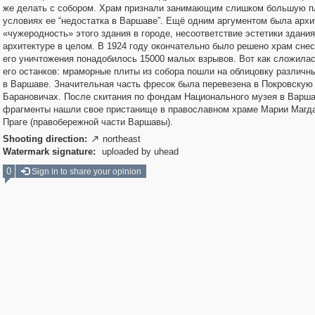
же делать с собором. Храм признали занимающим слишком большую 
условиях ее “недостатка в Варшаве”. Ещё одним аргументом была архи
«чужеродность» этого здания в городе, несоответствие эстетики здани
архитектуре в целом. В 1924 году окончательно было решено храм снес
его уничтожения понадобилось 15000 малых взрывов. Вот как сложила
его останков: мраморные плиты из собора пошли на облицовку различн
в Варшаве. Значительная часть фресок была перевезена в Покровскую 
Барановичах. После скитания по фондам Национального музея в Варш
фрагменты нашли свое пристанище в православном храме Марии Магд
Праге (правобережной части Варшавы).
Shooting direction:
northeast

Watermark signature:
uploaded by uhead
0
Sign in to share your opinion