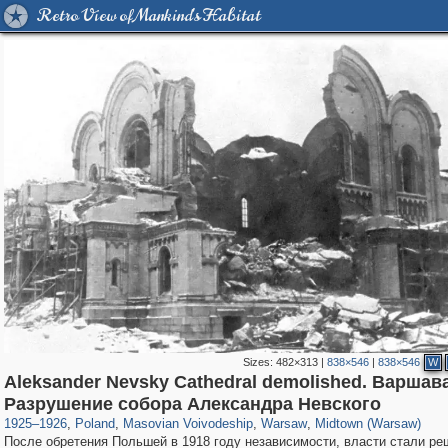
Retro View of Mankind's Habitat
Sizes:
482×313
|
838×546
|
838×546
W
Aleksander Nevsky Cathedral demolished. Варшава
15,558
4,326
342
88
3,871
80
3,042
66
Разрушение собора Александра Невского
1925
–
1926
,
Poland
,
Masovian Voivodeship
,
Warsaw
,
Midtown (Warsaw)
После обретения Польшей в 1918 году независимости, власти стали реш